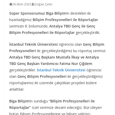
26 Ekim 2023
Doğan Çetin
Süper Sponsorumuz Biga Bilişim
‘in destekleri ile
hazırladığımız
Bilişim Profesyonelleri ile Röportajlar
serimizin 8. bölümünde;
Antalya TBD Genç ile Genç
Bilişim Profesyonelleri ile Röportajlar
gerçekleştirdik.
İstanbul Teknik Üniversitesi
öğrencisi olan
Genç Bilişim
Profesyonelleri
ile gerçekleştirdiğimiz bu röportaj serimizi
Antalya TBD Genç Başkanı Mustafa İlkay ve Antalya
TBD Genç Başkan Yardımcısı Fatma Nur Çiğdem
gerçekleştirdiler.
İstanbul Teknik Üniversitesi
öğrencisi
olan
Genç Bilişim Profesyonelleri
ile gerçekleştirdiğimiz
röportajlarımız ile üzerinde çalıştıkları projeleri bizlere
anlattılar.
Biga Bilişim
‘in sunduğu
“Bilişim Profesyonelleri ile
Röportajlar”
özel serimize devam edeceğiz. Bizi izleyen
bütün Bilişim Profesyonellerine ve bilişim sektörü