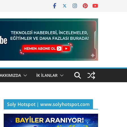
AKKIMIZDA
İK İLANLAR
Soly Hotspot | www.solyhotspot.com