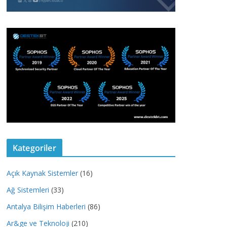
Kategoriler
Açık Kaynak Sistemler
(16)
Ağ Sistemleri
(33)
Antalya Bilişim Haberleri
(86)
Ar&ge ve Teknoloji
(210)