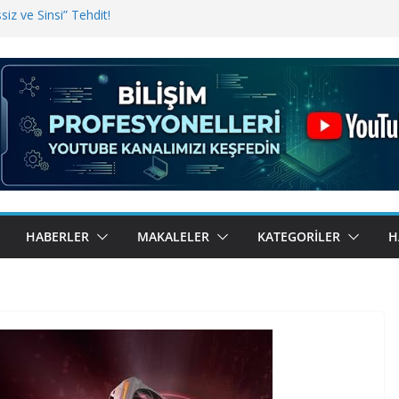
iz ve Sinsi” Tehdit!
inde Erişim Sorunu
i, Bugün BulutTahsilat’ta
ndı? Kemal Oral Tüm Sorularımızı
HABERLER
MAKALELER
KATEGORILER
H