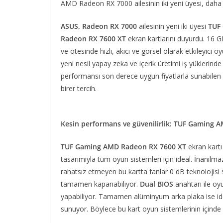
AMD Radeon RX 7000 ailesinin iki yeni üyesi, da
ASUS, Radeon RX 7000
ailesinin yeni iki üyesi
TUF
Radeon RX 7600 XT
ekran kartlarını duyurdu. 16 G
ve ötesinde hızlı, akıcı ve görsel olarak etkileyici o
yeni nesil yapay zeka ve içerik üretimi iş yüklerin
performansı son derece uygun fiyatlarla sunabilen b
birer tercih.
Kesin performans ve güvenilirlik: TUF Gaming
TUF Gaming AMD Radeon RX 7600 XT
ekran kartı
tasarımıyla tüm oyun sistemleri için ideal. İnanılm
rahatsız etmeyen bu kartta fanlar 0 dB teknolojisi 
tamamen kapanabiliyor.
Dual BIOS
anahtarı ile oy
yapabiliyor. Tamamen alüminyum arka plaka ise id
sunuyor. Böylece bu kart oyun sistemlerinin içind