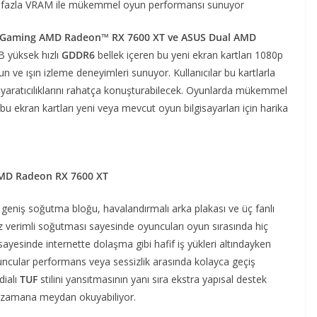
ha fazla VRAM ile mükemmel oyun performansı sunuyor
 Gaming AMD Radeon™ RX 7600 XT ve ASUS Dual AMD
B yüksek hızlı
GDDR6
bellek içeren bu yeni ekran kartları 1080p
yun ve ışın izleme deneyimleri sunuyor. Kullanıcılar bu kartlarla
de yaratıcılıklarını rahatça konuşturabilecek. Oyunlarda mükemmel
u ekran kartları yeni veya mevcut oyun bilgisayarları için harika
 AMD Radeon RX 7600 XT
 geniş soğutma bloğu, havalandırmalı arka plakası ve üç fanlı
az verimli soğutması sayesinde oyuncuları oyun sırasında hiç
sayesinde internette dolaşma gibi hafif iş yükleri altındayken
uncular performans veya sessizlik arasında kolayca geçiş
dialı
TUF
stilini yansıtmasının yanı sıra ekstra yapısal destek
e zamana meydan okuyabiliyor.