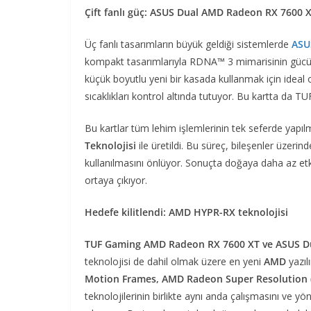
Çift fanlı güç: ASUS Dual AMD Radeon RX 7600 
Üç fanlı tasarımların büyük geldiği sistemlerde
ASU
kompakt tasarımlarıyla RDNA™ 3 mimarisinin gücün
küçük boyutlu yeni bir kasada kullanmak için ideal 
sıcaklıkları kontrol altında tutuyor. Bu kartta da 
Bu kartlar tüm lehim işlemlerinin tek seferde yapı
Teknolojisi
ile üretildi. Bu süreç, bileşenler üzerin
kullanılmasını önlüyor. Sonuçta doğaya daha az etk
ortaya çıkıyor.
Hedefe kilitlendi: AMD HYPR-RX teknolojisi
TUF Gaming AMD Radeon RX 7600 XT ve ASUS D
teknolojisi de dahil olmak üzere en yeni
AMD
yazıl
Motion Frames, AMD Radeon Super Resolution 
teknolojilerinin birlikte aynı anda çalışmasını ve yö