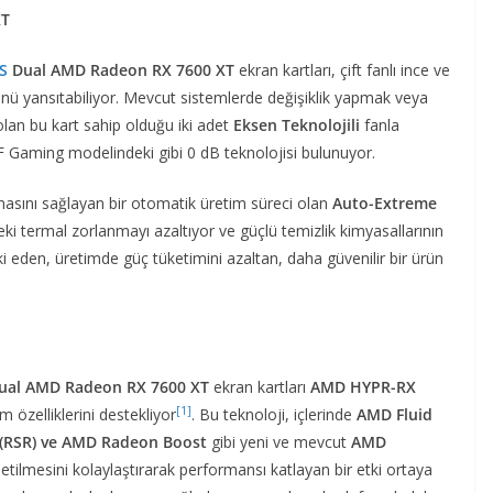
XT
S
Dual AMD Radeon RX 7600 XT
ekran kartları, çift fanlı ince ve
ü yansıtabiliyor. Mevcut sistemlerde değişiklik yapmak veya
olan bu kart sahip olduğu iki adet
Eksen Teknolojili
fanla
TUF Gaming modelindeki gibi 0 dB teknolojisi bulunuyor.
lmasını sağlayan bir otomatik üretim süreci olan
Auto-Extreme
deki termal zorlanmayı azaltıyor ve güçlü temizlik kimyasallarının
i eden, üretimde güç tüketimini azaltan, daha güvenilir bir ürün
ual AMD Radeon RX 7600 XT
ekran kartları
AMD HYPR-RX
[1]
ım özelliklerini destekliyor
. Bu teknoloji, içlerinde
AMD Fluid
(RSR) ve AMD Radeon Boost
gibi yeni ve mevcut
AMD
netilmesini kolaylaştırarak performansı katlayan bir etki ortaya