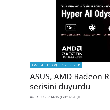
AR&GE VE TEKNOLOJI
YENI ÜRÜNLER
ASUS, AMD Radeon RX
serisini duyurdu
22 Ocak 2024
Sevgi Yılmaz Selçok