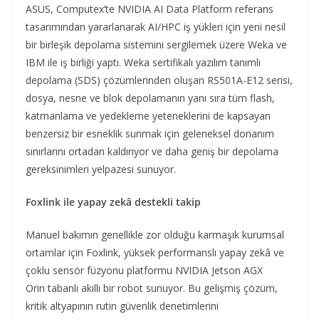
ASUS, Computex’te NVIDIA AI Data Platform referans
tasarımından yararlanarak AI/HPC iş yükleri için yeni nesil
bir birleşik depolama sistemini sergilemek üzere Weka ve
IBM ile iş birliği yaptı. Weka sertifikalı yazılım tanımlı
depolama (SDS) çözümlerinden oluşan RS501A-E12 serisi,
dosya, nesne ve blok depolamanın yanı sıra tüm flash,
katmanlama ve yedekleme yeteneklerini de kapsayan
benzersiz bir esneklik sunmak için geleneksel donanım
sınırlarını ortadan kaldırıyor ve daha geniş bir depolama
gereksinimleri yelpazesi sunuyor.
Foxlink ile yapay zekâ destekli takip
Manuel bakımın genellikle zor olduğu karmaşık kurumsal
ortamlar için Foxlink, yüksek performanslı yapay zekâ ve
çoklu sensör füzyonu platformu NVIDIA Jetson AGX
Orin tabanlı akıllı bir robot sunuyor. Bu gelişmiş çözüm,
kritik altyapının rutin güvenlik denetimlerini