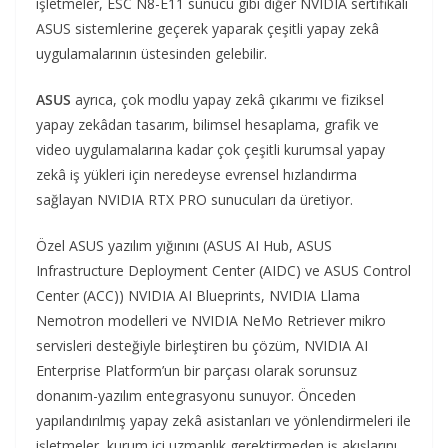
işletmeler, ESC N8-E11 sunucu gibi diğer NVIDIA sertifikalı
ASUS sistemlerine geçerek yaparak çeşitli yapay zekâ
uygulamalarının üstesinden gelebilir.
ASUS
ayrıca, çok modlu yapay zekâ çıkarımı ve fiziksel
yapay zekâdan tasarım, bilimsel hesaplama, grafik ve
video uygulamalarına kadar çok çeşitli kurumsal yapay
zekâ iş yükleri için neredeyse evrensel hızlandırma
sağlayan NVIDIA RTX PRO sunucuları da üretiyor.
Özel ASUS yazılım yığınını (ASUS AI Hub, ASUS
Infrastructure Deployment Center (AIDC) ve ASUS Control
Center (ACC)) NVIDIA AI Blueprints, NVIDIA Llama
Nemotron modelleri ve NVIDIA NeMo Retriever mikro
servisleri desteğiyle birleştiren bu çözüm, NVIDIA AI
Enterprise Platform’un bir parçası olarak sorunsuz
donanım-yazılım entegrasyonu sunuyor. Önceden
yapılandırılmış yapay zekâ asistanları ve yönlendirmeleri ile
işletmeler, kurum içi uzmanlık gerektirmeden iş akışlarını