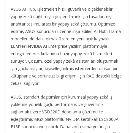
ASUS AI Hub, işletmeleri hızlı, güvenli ve ölçeklenebilir
yapay zekâ dağıtımıyla güçlendirmek için tasarlanmış
anahtar teslimi, aracı bir yapay zekâ çözümü. Optimize
edilmiş ASUS sunucuları üzerine inşa edilen AI Hub, Llama
modelleri de dahil olmak üzere en yeni açık kaynaklı
LLM’leri NVIDIA AI
Enterprise yazılım platformuyla
entegre ederek kullanıma hazır yapay zekâ hizmetleri
sunuyor. Çözüm, özel yapay zekâ asistanları oluşturmak
için güçlü araçlar, kişiselleştirilmiş istemlerden oluşan bir
kütüphane ve sorunsuz bilgi erişimi için RAG destekli belge
zekâsı sağlıyor.
ASUS, standart dağıtımlar için kurumsal yapay zekâ iş
yüklerine yönelik güçlü performans ve güvenilirlik
sağlamak üzere VSD320D depolama çözümü ile
eşleştirilmiş MGX platformlu NVIDIA sertifikalı ESC8000A-
E13P sunucusunu çıkardı. Daha zorlu senaryolar için