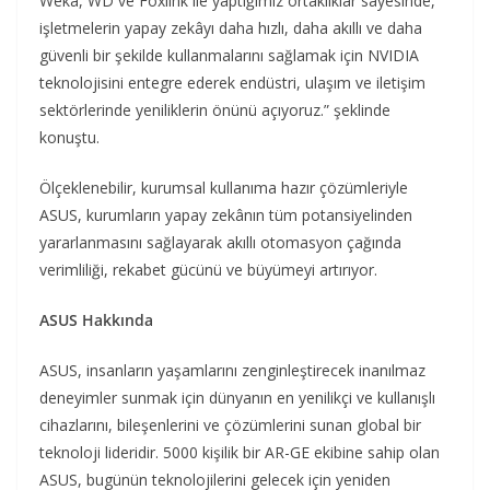
Weka, WD ve Foxlink ile yaptığımız ortaklıklar sayesinde,
işletmelerin yapay zekâyı daha hızlı, daha akıllı ve daha
güvenli bir şekilde kullanmalarını sağlamak için NVIDIA
teknolojisini entegre ederek endüstri, ulaşım ve iletişim
sektörlerinde yeniliklerin önünü açıyoruz.” şeklinde
konuştu.
Ölçeklenebilir, kurumsal kullanıma hazır çözümleriyle
ASUS, kurumların yapay zekânın tüm potansiyelinden
yararlanmasını sağlayarak akıllı otomasyon çağında
verimliliği, rekabet gücünü ve büyümeyi artırıyor.
ASUS Hakkında
ASUS, insanların yaşamlarını zenginleştirecek inanılmaz
deneyimler sunmak için dünyanın en yenilikçi ve kullanışlı
cihazlarını, bileşenlerini ve çözümlerini sunan global bir
teknoloji lideridir. 5000 kişilik bir AR-GE ekibine sahip olan
ASUS, bugünün teknolojilerini gelecek için yeniden