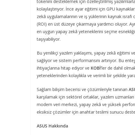
tokenini desteklemek için özelleştirilmiş yazılıml
kolaylaştırıyor. İnce ayar eğitimi için GPU kaynaklar
zekâ uygulamalarının ve iş yüklerinin kaynak israfı o
(ROI) en üst düzeye çıkarmaya yardımcı oluyor. Ay
en uygun yapay zekâ yeteneklerini seçme esnekliği sa
taşıyabiliyor.
Bu yenilikçi yazılım yaklaşımı, yapay zekâ eğitimi v
sağlıyor ve sistem performansını artırıyor. Bu enteg
ihtiyaçlarına hitap ediyor ve
KOBİ’
ler de dahil olma
yeteneklerinden kolaylıkla ve verimli bir şekilde yar
Sağlam bilişim becerisi ve çözümleriyle tanınan
AS
karşılamak için sektörel ortaklar, yazılım uzmanları ve
modern veri merkezi, yapay zekâ ve yüksek performa
eksiksiz çözümler için anahtar teslimi sunucu dest
ASUS Hakkında