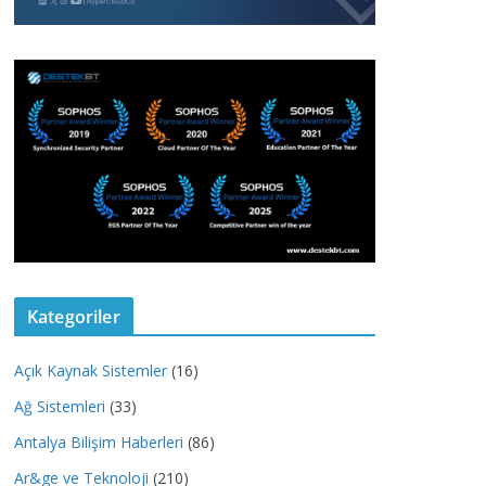
Kategoriler
Açık Kaynak Sistemler
(16)
Ağ Sistemleri
(33)
Antalya Bilişim Haberleri
(86)
Ar&ge ve Teknoloji
(210)