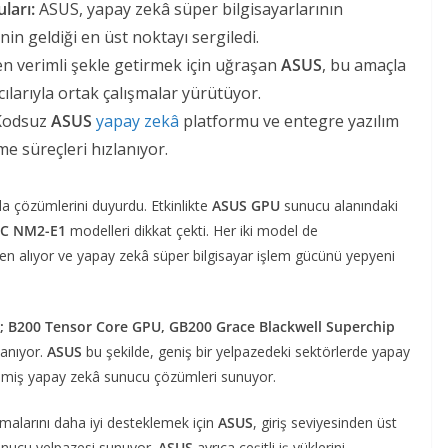
ları:
ASUS, yapay zekâ süper bilgisayarlarının
nin geldiği en üst noktayı sergiledi.
en verimli şekle getirmek için uğraşan
ASUS
, bu amaçla
larıyla ortak çalışmalar yürütüyor.
odsuz
ASUS
yapay zekâ
platformu ve entegre yazılım
me süreçleri hızlanıyor.
a çözümlerini duyurdu. Etkinlikte
ASUS GPU
sunucu alanındaki
SC NM2-E1
modelleri dikkat çekti. Her iki model de
n alıyor ve yapay zekâ süper bilgisayar işlem gücünü yepyeni
; B200 Tensor Core GPU, GB200 Grace Blackwell Superchip
llanıyor.
ASUS
bu şekilde, geniş bir yelpazedeki sektörlerde yapay
ilmiş yapay zekâ sunucu çözümleri sunuyor.
rmalarını daha iyi desteklemek için
ASUS
, giriş seviyesinden üst
unucu yelpazesi sunuyor.
ASUS
ayrıca çeşitli iş yüklerini