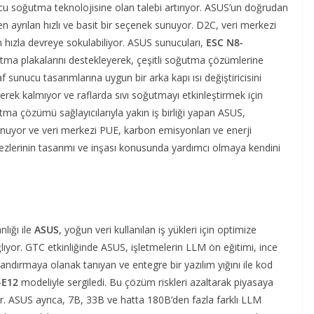
cu soğutma teknolojisine olan talebi artırıyor. ASUS’un doğrudan
n ayrılan hızlı ve basit bir seçenek sunuyor. D2C, veri merkezi
n hızla devreye sokulabiliyor. ASUS sunucuları,
ESC N8-
utma plakalarını destekleyerek, çeşitli soğutma çözümlerine
 sunucu tasarımlarına uygun bir arka kapı ısı değiştiricisini
gerek kalmıyor ve raflarda sıvı soğutmayı etkinleştirmek için
utma çözümü sağlayıcılarıyla yakın iş birliği yapan ASUS,
yor ve veri merkezi PUE, karbon emisyonları ve enerji
kezlerinin tasarımı ve inşası konusunda yardımcı olmaya kendini
nlığı ile
ASUS
, yoğun veri kullanılan iş yükleri için optimize
ıyor. GTC etkinliğinde ASUS, işletmelerin LLM ön eğitimi, ince
zlandırmaya olanak tanıyan ve entegre bir yazılım yığını ile kod
-E12
modeliyle sergiledi. Bu çözüm riskleri azaltarak piyasaya
r. ASUS ayrıca, 7B, 33B ve hatta 180B’den fazla farklı LLM