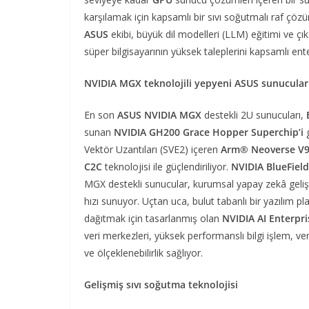
karşılamak için kapsamlı bir sıvı soğutmalı raf çö
ASUS
ekibi, büyük dil modelleri (LLM) eğitimi ve ç
süper bilgisayarının yüksek taleplerini kapsamlı en
NVIDIA MGX teknolojili yepyeni ASUS sunucular
En son
ASUS NVIDIA MGX
destekli 2U sunucuları,
sunan
NVIDIA GH200 Grace Hopper Superchip’i
Vektör Uzantıları (SVE2) içeren
Arm® Neoverse V
C2C
teknolojisi ile güçlendiriliyor.
NVIDIA BlueField
MGX destekli sunucular, kurumsal yapay zekâ gelişti
hızı sunuyor. Uçtan uca, bulut tabanlı bir yazılım
dağıtmak için tasarlanmış olan
NVIDIA AI Enterpr
veri merkezleri, yüksek performanslı bilgi işlem, ver
ve ölçeklenebilirlik sağlıyor.
Gelişmiş sıvı soğutma teknolojisi