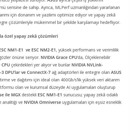
zümü serisine de sahip. Ayrıca, MLPerf uzmanlığından yararlanan
ıkarımı için donanım ve yazılımı optimize ediyor ve yapay zekâ
tegre çözümleriyle mükemmel bir şekilde karşılamayı hedefliyor.
la özel yapay zekâ çözümleri
ESC NM1-E1 ve ESC NM2-E1
, yüksek performans ve verimlilik
gözler önüne seriyor.
NVIDIA Grace CPU
’da, Ölçeklenebilir
9 CPU
çekirdekleri yer alıyor ve bunlar
NVIDIA NVLink-
-3 DPU’lar ve ConnectX-7
ağ adaptörleri ile entegre olan
ASUS
rme ve dağıtımı için ideal olan 400Gb/s’lik yüksek veri aktarım
 platformu olan ve kurumsal düzeyde AI uygulamaları oluşturup
ise ile MGX
destekli
ESC NM1-E1
sunucusu; yapay zekâ odaklı
i analitiği ve
NVIDIA Omniverse
uygulamaları için eşsiz esneklik