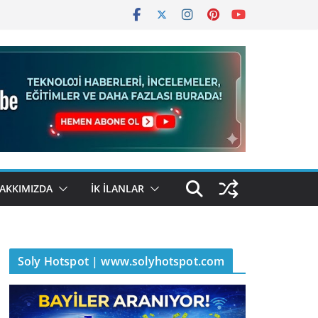
AKKIMIZDA
İK İLANLAR
Soly Hotspot | www.solyhotspot.com