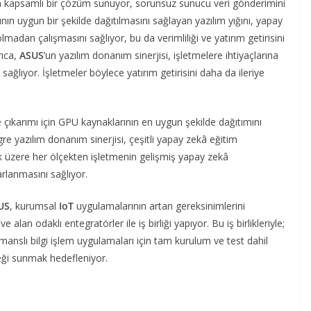
arla kapsamlı bir çözüm sunuyor, sorunsuz sunucu veri gönderimini
ının uygun bir şekilde dağıtılmasını sağlayan yazılım yığını, yapay
lmadan çalışmasını sağlıyor, bu da verimliliği ve yatırım getirisini
rıca,
ASUS
’un yazılım donanım sinerjisi, işletmelere ihtiyaçlarına
ğlıyor. İşletmeler böylece yatırım getirisini daha da ileriye
e çıkarımı için GPU kaynaklarının en uygun şekilde dağıtımını
re yazılım donanım sinerjisi, çeşitli yapay zekâ eğitim
k üzere her ölçekten işletmenin gelişmiş yapay zekâ
arlanmasını sağlıyor.
US
, kurumsal
IoT
uygulamalarının artan gereksinimlerini
 alan odaklı entegratörler ile iş birliği yapıyor. Bu iş birlikleriyle;
nslı bilgi işlem uygulamaları için tam kurulum ve test dahil
eği sunmak hedefleniyor.