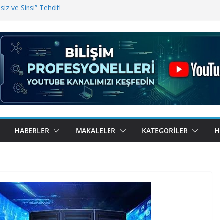
iz ve Sinsi” Tehdit!
inde Erişim Sorunu
i, Bugün BulutTahsilat’ta
ndı? Kemal Oral Tüm Sorularımızı
HABERLER
MAKALELER
KATEGORILER
H