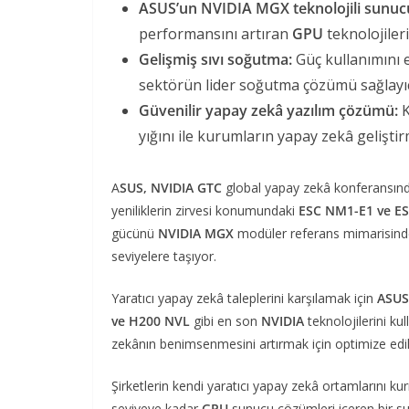
ASUS’un NVIDIA MGX teknolojili sunucu
performansını artıran
GPU
teknolojileri
Gelişmiş sıvı soğutma:
Güç kullanımını 
sektörün lider soğutma çözümü sağlayıcı
Güvenilir yapay zekâ yazılım çözümü:
K
yığını ile kurumların yapay zekâ geliştir
A
SUS, NVIDIA GTC
global yapay zekâ konferansınd
yeniliklerin zirvesi konumundaki
ESC NM1-E1 ve E
gücünü
NVIDIA MGX
modüler referans mimarisinde
seviyelere taşıyor.
Yaratıcı yapay zekâ taleplerini karşılamak için
ASUS
ve H200 NVL
gibi en son
NVIDIA
teknolojilerini ku
zekânın benimsenmesini artırmak için optimize ed
Şirketlerin kendi yaratıcı yapay zekâ ortamlarını ku
seviyeye kadar
GPU
sunucu çözümleri içeren bir s