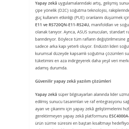
Yapay zekâ
uygulamalarındaki artış, gelişmiş sunu
çipe yönelik (D2C) soğutma teknolojisi, rakiplerinde
güç kullanım etkinliği (PUE) oranlarını düşürmek içi
E11 ve RS720QN-E11-RS24U
, manifoldları ve soğ
olanak tanıyor. Ayrıca, ASUS sunucuları, standart raf
barındırıyor. Böylece tüm rafların değiştirilmesine 
sadece arka kapı yeterli oluyor. Endüstri lideri soğ
kurumsal düzeyde kapsamlı soğutma çözümleri sunu
tüketimini en aza indirgeyerek daha yeşil veri mer
adamış durumda.
Güvenilir yapay zekâ yazılım çözümleri
Yapay zekâ
süper bilgisayarları alanında lider uzma
edilmiş sunucu tasarımları ve raf entegrasyonu sağl
ayarı ve çıkarımı için yapay zekâ geliştirmelerini hı
gerektirmeyen yapay zekâ platformunu
ESC4000A
ürün sürme süresini en baştan kısaltmayı hedefliyo