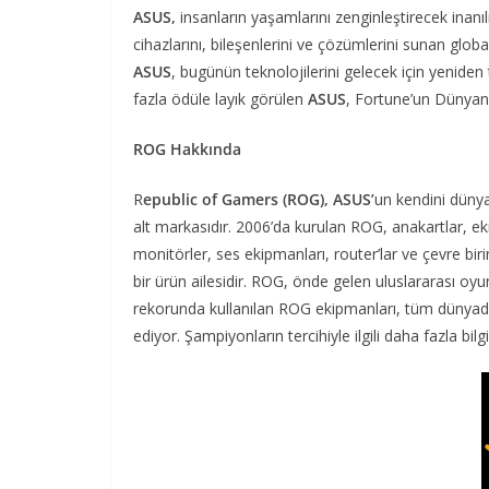
ASUS,
insanların yaşamlarını zenginleştirecek inanı
cihazlarını, bileşenlerini ve çözümlerini sunan global 
ASUS
, bugünün teknolojilerini gelecek için yeniden
fazla ödüle layık görülen
ASUS
, Fortune’un Dünyanın
ROG Hakkında
R
epublic of Gamers (ROG),
ASUS’
un kendini dünya
alt markasıdır. 2006’da kurulan ROG, anakartlar, ekr
monitörler, ses ekipmanları, router’lar ve çevre bir
bir ürün ailesidir. ROG, önde gelen uluslararası oyun
rekorunda kullanılan ROG ekipmanları, tüm dünyada
ediyor. Şampiyonların tercihiyle ilgili daha fazla bi