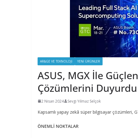
AR&GE VE TEKNOLOJI
YENI ÜRÜNLER
ASUS, MGX İle Güçlen
Çözümlerini Duyurdu
2 Nisan 2024
Sevgi Yılmaz Selçok
Kapsamlı yapay zekâ süper bilgisayar çözümleri, GT
ÖNEMLİ NOKTALAR