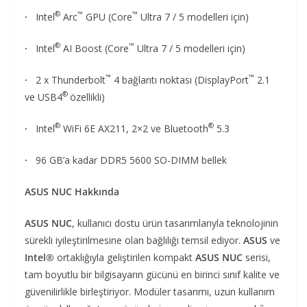
®
™
™
·
Intel
Arc
GPU (Core
Ultra 7 / 5 modelleri için)
®
™
·
Intel
AI Boost (Core
Ultra 7 / 5 modelleri için)
™
™
·
2 x Thunderbolt
4 bağlantı noktası (DisplayPort
2.1
®
ve USB4
özellikli)
®
®
·
Intel
WiFi 6E AX211, 2×2 ve Bluetooth
5.3
·
96 GB’a kadar DDR5 5600 SO-DIMM bellek
ASUS NUC Hakkında
ASUS NUC
, kullanıcı dostu ürün tasarımlarıyla teknolojinin
sürekli iyileştirilmesine olan bağlılığı temsil ediyor.
ASUS
ve
Intel®
ortaklığıyla geliştirilen kompakt
ASUS NUC
serisi,
tam boyutlu bir bilgisayarın gücünü en birinci sınıf kalite ve
güvenilirlikle birleştiriyor. Modüler tasarımı, uzun kullanım