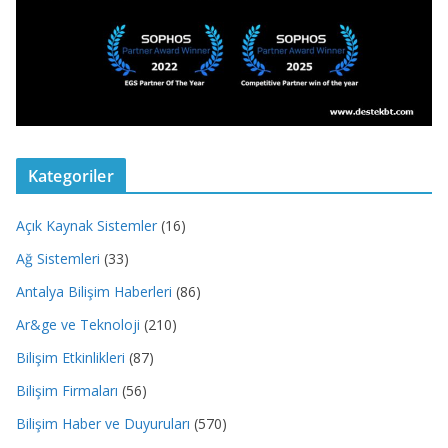
Kategoriler
Açık Kaynak Sistemler
(16)
Ağ Sistemleri
(33)
Antalya Bilişim Haberleri
(86)
Ar&ge ve Teknoloji
(210)
Bilişim Etkinlikleri
(87)
Bilişim Firmaları
(56)
Bilişim Haber ve Duyuruları
(570)