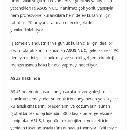
ömrü, akıllı soğutma çözümleri ve gelişmiş yapay zekâ
yetenekleri ile
ASUS NUC
, inanılmaz çok yönlü yapısıyla
hem profesyonel kullanıcılara hem de ev kullanımı için
rahat bir PC arayanlara hitap edecek şekilde
yapılandırılabiliyor.
İşletmeler, endüstriler ve günlük kullanıcılar için ideal bir
seçim olarak konumlandırılan
ASUS NUC
, gelecek nesil
PC
deneyimlerini şekillendirmeyi ve sürekli gelişen teknoloji
manzarasında kalıcı bir etki yapmayı hedefliyor.
ASUS hakkında
ASUS
her yerde insanların yaşamlarını zenginleştirecek
inanılmaz deneyimler sunmak için dünyanın en yenilikçi ve
kullanışlı cihazlarını, bileşenlerini ve çözümlerini sunan
global bir teknoloji lideridir. 5000 kişilik bir ar-ge ekibine
sahip olan
ASUS
, bugünün teknolojilerini gelecek için
yeniden tasarlamasıyla tüm dünyada tanınıyor. Kalitesiyle