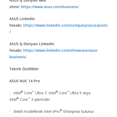
ASUS İş Dünyası web
sitesi:
https://www.asus.com/business/
ASUS LinkedIn
hesabı:
https://www.linkedin.com/company/asus/posts
/
ASUS İş Dünyası LinkedIn
hesabı:
https://www.linkedin.com/showcase/asus-
business/
Teknik Özellikler
ASUS NUC 14 Pro
®
™
®
™
·
Intel
Core
Ultra 7, Intel
Core
Ultra 5 veya
®
™
Intel
Core
3 işlemciler
®
·
Belirli modellerde Intel vPro
Enterprise bulunur.