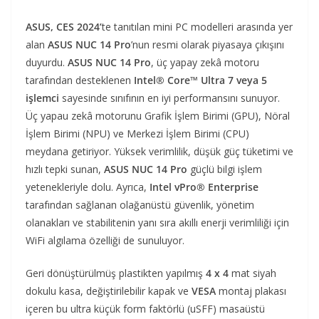
ASUS, CES 2024’
te tanıtılan mini PC modelleri arasında yer
alan
ASUS NUC 14 Pro
’nun resmi olarak piyasaya çıkışını
duyurdu.
ASUS NUC 14 Pro
, üç yapay zekâ motoru
tarafından desteklenen
Intel® Core™ Ultra 7 veya 5
işlemci
sayesinde sınıfının en iyi performansını sunuyor.
Üç yapau zekâ motorunu Grafik İşlem Birimi (GPU), Nöral
İşlem Birimi (NPU) ve Merkezi İşlem Birimi (CPU)
meydana getiriyor. Yüksek verimlilik, düşük güç tüketimi ve
hızlı tepki sunan,
ASUS NUC 14 Pro
güçlü bilgi işlem
yetenekleriyle dolu. Ayrıca,
Intel vPro® Enterprise
tarafından sağlanan olağanüstü güvenlik, yönetim
olanakları ve stabilitenin yanı sıra akıllı enerji verimliliği için
WiFi algılama özelliği de sunuluyor.
Geri dönüştürülmüş plastikten yapılmış
4 x 4
mat siyah
dokulu kasa, değiştirilebilir kapak ve
VESA
montaj plakası
içeren bu ultra küçük form faktörlü (uSFF) masaüstü