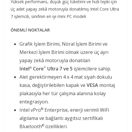
Yüksek performans, düşük güç tüketimi ve hızlı tepki için
üç adet yapay zekâ motoruyla donatılmış Intel Core Ultra
7 işlemcili, sınıfının en iyi mini PC modeli
ÖNEMLİ NOKTALAR
Grafik İşlem Birimi, Nöral İşlem Birimi ve
Merkezi İşlem Birimi olmak üzere üç ayrı
yapay zekâ motoruyla donatılan
Intel
Core
Ultra 7 ve 5
işlemcilere sahip.
®
™
Alet gerektirmeyen 4 x 4 mat siyah dokulu
kasa, değiştirilebilen kapak ve
VESA
montaj
plakasıyla her tür çalışma alanına kolay
entegrasyon.
Intel vPro
Enterprise, enerji verimli WiFi
®
algılama ve bağlantı aygıtsız sertifikalı
Bluetooth
özellikleri.
®