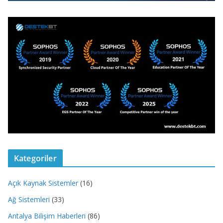
Kategoriler
Açık Kaynak Sistemler
(16)
Ağ Sistemleri
(33)
Antalya Bilişim Haberleri
(86)