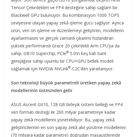
Tensor Çekirdekleri ve FP4 desteğine sahip sağlam bir
Blackwell GPU bulunuyor. Bu kombinasyon 1000 TOPS
seviyesine ulaşan yapay zekâ işleme gücü sağlıyor. Ayrıca
ürün, veri ön işleme ve düzenlemeyi geliştiren, modellerin
ayarlanmasını ve gerçek zamanlı çıkarımı hızlandıran
yüksek performanslı Grace 20 çekirdekli Arm CPU’ya da
®
sahip. GB10 Superchip; PCIe
5.0’ın beş katı bant
genişliğine sahip uyumlu bir CPU+GPU bellek modeli
®
sağlamak için NVIDIA NVLink
-C2C’den yararlanıyor.
Son teknoloji büyük parametreli üretken yapay zekâ
modellerinin üstesinden gelir
ASUS Ascent GX10, 128 GB birleşik sistem belleği ve FP4
veri formatı desteği ile 200 milyar parametreye kadar
yapay zekâ modellerini yönetebiliyor. Bu, yapay zekâ
geliştiricilerinin en son yapay zekâ akıl yürütme modellerini
(70 milyara kadar parametre) doğrudan masaüstlerinde