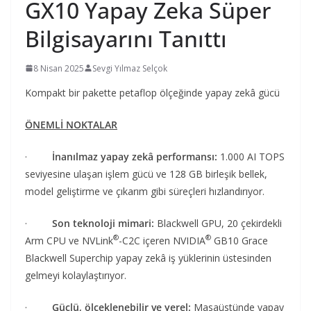
GX10 Yapay Zeka Süper
Bilgisayarını Tanıttı
8 Nisan 2025
Sevgi Yılmaz Selçok
Kompakt bir pakette petaflop ölçeğinde yapay zekâ gücü
ÖNEMLİ NOKTALAR
·
İnanılmaz yapay zekâ performansı:
1.000 AI TOPS
seviyesine ulaşan işlem gücü ve 128 GB birleşik bellek,
model geliştirme ve çıkarım gibi süreçleri hızlandırıyor.
·
Son teknoloji mimari:
Blackwell GPU, 20 çekirdekli
®
®
Arm CPU ve NVLink
-C2C içeren NVIDIA
GB10 Grace
Blackwell Superchip yapay zekâ iş yüklerinin üstesinden
gelmeyi kolaylaştırıyor.
·
Güçlü, ölçeklenebilir ve yerel:
Masaüstünde yapay