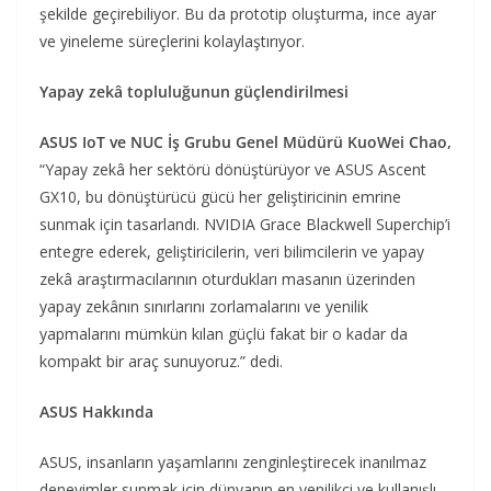
şekilde geçirebiliyor. Bu da prototip oluşturma, ince ayar
ve yineleme süreçlerini kolaylaştırıyor.
Yapay zekâ topluluğunun güçlendirilmesi
ASUS IoT ve NUC İş Grubu Genel Müdürü KuoWei Chao,
“Yapay zekâ her sektörü dönüştürüyor ve ASUS Ascent
GX10, bu dönüştürücü gücü her geliştiricinin emrine
sunmak için tasarlandı. NVIDIA Grace Blackwell Superchip’i
entegre ederek, geliştiricilerin, veri bilimcilerin ve yapay
zekâ araştırmacılarının oturdukları masanın üzerinden
yapay zekânın sınırlarını zorlamalarını ve yenilik
yapmalarını mümkün kılan güçlü fakat bir o kadar da
kompakt bir araç sunuyoruz.” dedi.
ASUS Hakkında
ASUS, insanların yaşamlarını zenginleştirecek inanılmaz
deneyimler sunmak için dünyanın en yenilikçi ve kullanışlı