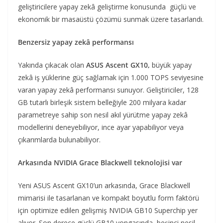
geliştiricilere yapay zekâ geliştirme konusunda güçlü ve
ekonomik bir masaüstü çözümü sunmak üzere tasarlandı.
Benzersiz yapay zekâ performansı
Yakında çıkacak olan
ASUS Ascent GX10,
büyük yapay
zekâ iş yüklerine güç sağlamak için 1.000 TOPS seviyesine
varan yapay zekâ performansı sunuyor. Geliştiriciler, 128
GB tutarlı birleşik sistem belleğiyle 200 milyara kadar
parametreye sahip son nesil akıl yürütme yapay zekâ
modellerini deneyebiliyor, ince ayar yapabiliyor veya
çıkarımlarda bulunabiliyor.
Arkasında NVIDIA Grace Blackwell teknolojisi var
Yeni ASUS Ascent GX10’un arkasında, Grace Blackwell
mimarisi ile tasarlanan ve kompakt boyutlu form faktörü
için optimize edilen gelişmiş NVIDIA GB10 Superchip yer
alıyor. Son derece güçlü GB10 yongasında, beşinci nesil