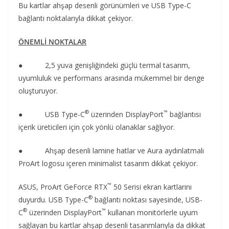
Bu kartlar ahşap desenli görünümleri ve USB Type-C
bağlantı noktalarıyla dikkat çekiyor.
ÖNEMLİ NOKTALAR
● 2,5 yuva genişliğindeki güçlü termal tasarım,
uyumluluk ve performans arasında mükemmel bir denge
oluşturuyor.
®
™
● USB Type-C
üzerinden DisplayPort
bağlantısı
içerik üreticileri için çok yönlü olanaklar sağlıyor.
● Ahşap desenli lamine hatlar ve Aura aydınlatmalı
ProArt logosu içeren minimalist tasarım dikkat çekiyor.
™
ASUS, ProArt GeForce RTX
50 Serisi ekran kartlarını
®
duyurdu. USB Type-C
bağlantı noktası sayesinde, USB-
®
™
C
üzerinden DisplayPort
kullanan monitörlerle uyum
sağlayan bu kartlar ahşap desenli tasarımlarıyla da dikkat