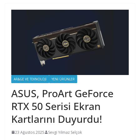
AR&GE VE TEKNOLOJI
YENI ÜRÜNLER
ASUS, ProArt GeForce
RTX 50 Serisi Ekran
Kartlarını Duyurdu!
23 Ağustos 2025
Sevgi Yılmaz Selçok