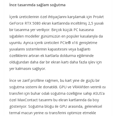
İnce tasarımda sağlam soğutma
İçerik üreticilerinin özel ihtiyaçlarını karşılamak için ProArt
GeForce RTX 5080 ekran kartlarında inceltilmiş 2,5 yuvalı
bir tasarıma yer veriliyor. Birçok küçük PC kasasına
sığabilen modeller günümüzün en popüler kasalarıyla da
uyumlu. Ayrıca içerik üreticileri PCIe® x16 genişletme
yuvalarını sistemlerinin kapasitesini veya bağlantı
özelliklerini artıran ek kartlarla doldurma eğiliminde
olduğundan daha dar bir ekran kartı daha fazla işlev için
yer kalmasını sağlıyor.
İnce ve zarif profiline rağmen, bu kart yine de güçlü bir
soğutma sistemi ile donatıldı. GPU ve VRAM’den verimli ısı
transferi için buhar odalı soğutma özelliğine sahip ASUS’a
özel MaxContact tasarımı bu ekran kartlarında da boy
gösteriyor. Soğutma bloğu ile GPU arasında, geleneksel
termal macun yerine ısı transferini optimize etmekle