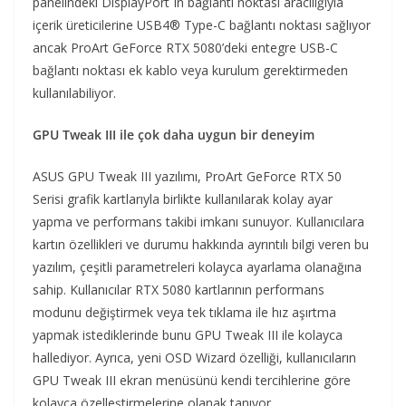
panelindeki DisplayPort In bağlantı noktası aracılığıyla
içerik üreticilerine USB4® Type-C bağlantı noktası sağlıyor
ancak ProArt GeForce RTX 5080’deki entegre USB-C
bağlantı noktası ek kablo veya kurulum gerektirmeden
kullanılabiliyor.
GPU Tweak III ile çok daha uygun bir deneyim
ASUS GPU Tweak III yazılımı, ProArt GeForce RTX 50
Serisi grafik kartlarıyla birlikte kullanılarak kolay ayar
yapma ve performans takibi imkanı sunuyor. Kullanıcılara
kartın özellikleri ve durumu hakkında ayrıntılı bilgi veren bu
yazılım, çeşitli parametreleri kolayca ayarlama olanağına
sahip. Kullanıcılar RTX 5080 kartlarının performans
modunu değiştirmek veya tek tıklama ile hız aşırtma
yapmak istediklerinde bunu GPU Tweak III ile kolayca
hallediyor. Ayrıca, yeni OSD Wizard özelliği, kullanıcıların
GPU Tweak III ekran menüsünü kendi tercihlerine göre
kolayca özelleştirmelerine olanak tanıyor.