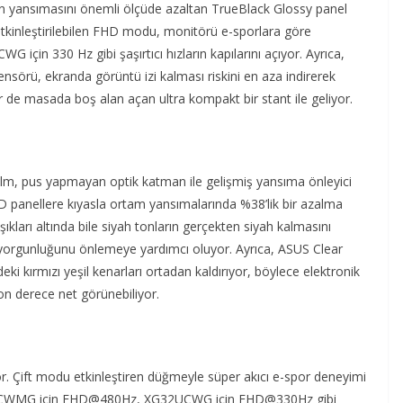
nın yansımasını önemli ölçüde azaltan TrueBlack Glossy panel
tkinleştirilebilen FHD modu, monitörü e-sporlara göre
in 330 Hz gibi şaşırtıcı hızların kapılarını açıyor. Ayrıca,
sörü, ekranda görüntü izi kalması riskini en aza indirerek
r de masada boş alan açan ultra kompakt bir stant ile geliyor.
 film, pus yapmayan optik katman ile gelişmiş yansıma önleyici
ED panellere kıyasla ortam yansımalarında %38’lik bir azalma
şıkları altında bile siyah tonların gerçekten siyah kalmasını
z yorgunluğunu önlemeye yardımcı oluyor. Ayrıca, ASUS Clear
eki kırmızı yeşil kenarları ortadan kaldırıyor, böylece elektronik
 son derece net görünebiliyor.
or. Çift modu etkinleştiren düğmeyle süper akıcı e-spor deneyimi
XG32UCWMG için FHD@480Hz, XG32UCWG için FHD@330Hz gibi