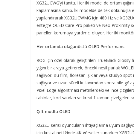
XG32UCWG’yi tanıttı. Her iki model de ortam ışığı
kaplamasına sahip. İki modelde de tek dokunuşla e
yapılandırarak XG32UCWMG için 480 Hz ve XG32UCWG iç
entegre OLED Care Pro paketi ve Neo Proximity sen
panelleri korumaya yardımcı oluyor. Her iki monitö
Her ortamda olağanüstü OLED Performansı
ROG için özel olarak geliştirilen TrueBlack Glossy
yığını bir araya getirerek, önceki nesil parlak WOL
sağlıyor. Bu film, floresan ışıklar veya stüdyo spot ı
sağlıyor ve uzun süreli kullanımdan sonra bile gö
Pixel Edge algoritması metinlerdeki ve ince çizgilerd
tablolar, kod satırları ve kreatif zaman çizelgeleri
Çift modlu OLED
XG32U serisi oyuncuların ihtiyaçlarına uyum sağlıy
için kristal netliğinde 4K görseller sunarken 