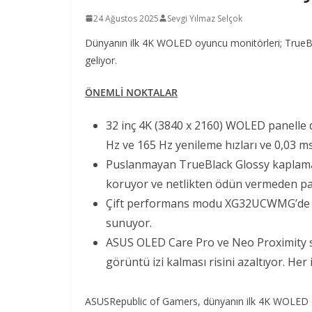
24 Ağustos 2025
Sevgi Yılmaz Selçok
Dünyanın ilk 4K WOLED oyuncu monitörleri; TrueB
geliyor.
ÖNEMLİ NOKTALAR
32 inç 4K (3840 x 2160) WOLED panel
Hz ve 165 Hz yenileme hızları ve 0,03 ms
Puslanmayan TrueBlack Glossy kaplama h
koruyor ve netlikten ödün vermeden par
Çift performans modu XG32UCWMG’de
sunuyor.
ASUS OLED Care Pro ve Neo Proximity se
görüntü izi kalması risini azaltıyor. Her 
ASUSRepublic of Gamers, dünyanın ilk 4K WOLED