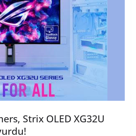
mers, Strix OLED XG32U
yurdu!