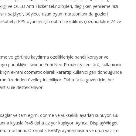
klığı ve OLED Anti-Flicker teknolojileri, değişken yenileme hızı
masını sağlıyor, böylece uzun oyun maratonlarında gözleri
rekabetçi FPS oyunları için optimize edilmiş çözünürlükte 24 ve
eme ve görüntü kaydırma özellikleriyle paneli koruyor ve
o parlaklığını sınırlar. Yeni Neo Proximity sensörü, kullanıcının
k için ekranı otomatik olarak karartıp kullanıcı geri döndüğünde
n üzerinden özelleştirilebiliyor. Daha fazla güven için, her
tisi ile destekleniyor.
sağlar ve tam eğim, dönme ve yükseklik ayarları sunuyor. Bu
rına kıyasla %45 daha az yer kaplıyor. Ayrıca, DisplayWidget
görüntü modlarını, Otomatik KVM’yi ayarlamasına ve ürün yazılımı