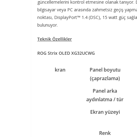
güncellemelerini kontrol etmesine olanak tanıyor. Da
bilgisayar veya PC arasında zahmetsiz geçiş yapman
noktası, DisplayPort™ 1.4 (DSC), 15 watt güç sağlay
bulunuyor.
Teknik Özellikler
ROG Strix OLED XG32UCWG
kran
Panel boyutu
(çaprazlama)
Panel arka
aydınlatma / tür
Ekran yüzeyi
Renk