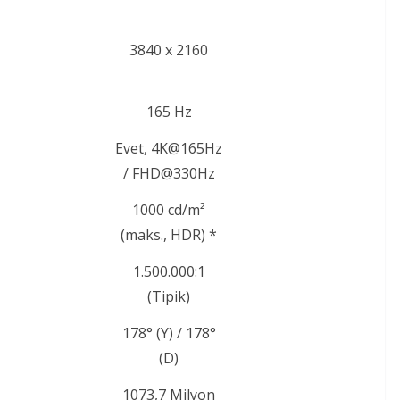
3840 x 2160
165 Hz
Evet, 4K@165Hz
/ FHD@330Hz
1000 cd/m²
(maks., HDR) *
1.500.000:1
(Tipik)
178° (Y) / 178°
(D)
1073,7 Milyon