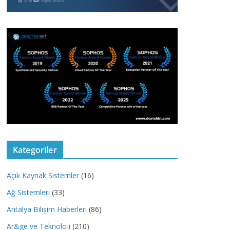
Kategoriler
Açık Kaynak Sistemler
(16)
Ağ Sistemleri
(33)
Antalya Bilişim Haberleri
(86)
Ar&ge ve Teknoloji
(210)