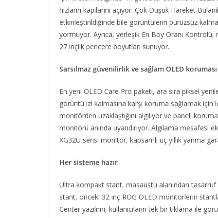
hızların kapılarını açıyor. Çok Düşük Hareket Bulanı
etkinleştirildiğinde bile görüntülerin pürüzsüz kal
yormuyor. Ayrıca, yerleşik En Boy Oranı Kontrolü, 
27 inçlik pencere boyutları sunuyor.
Sarsılmaz güvenilirlik ve sağlam OLED koruması
En yeni OLED Care Pro paketi, ara sıra piksel yenil
görüntü izi kalmasına karşı koruma sağlamak için log
monitörden uzaklaştığını algılıyor ve paneli koruma
monitörü anında uyandırıyor. Algılama mesafesi ekra
XG32U serisi monitör, kapsamlı üç yıllık yanma garan
Her sisteme hazır
Ultra kompakt stant, masaüstü alanından tasarruf 
stant, önceki 32 inç ROG OLED monitörlerin stantla
Center yazılımı, kullanıcıların tek bir tıklama ile 