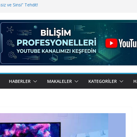
iz ve Sinsi” Tehdit!
inde Erişim Sorunu
i, Bugün BulutTahsilat’ta
ndı? Kemal Oral Tüm Sorularımızı
HABERLER
MAKALELER
KATEGORILER
H