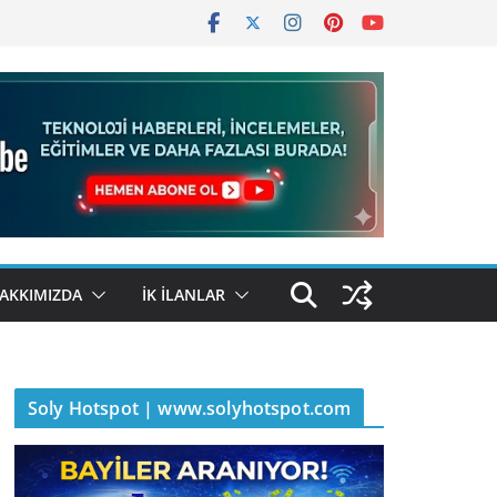
AKKIMIZDA
İK İLANLAR
Soly Hotspot | www.solyhotspot.com