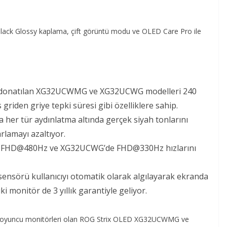
lack Glossy kaplama, çift görüntü modu ve OLED Care Pro ile
le donatılan XG32UCWMG ve XG32UCWG modelleri 240
 griden griye tepki süresi gibi özelliklere sahip.
er tür aydınlatma altında gerçek siyah tonlarını
lamayı azaltıyor.
 FHD@480Hz ve XG32UCWG’de FHD@330Hz hızlarını
nsörü kullanıcıyı otomatik olarak algılayarak ekranda
iki monitör de 3 yıllık garantiyle geliyor.
 oyuncu monitörleri olan ROG Strix OLED XG32UCWMG ve