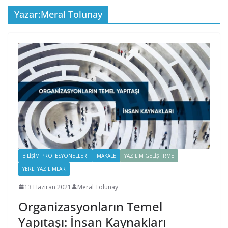
Yazar:
Meral Tolunay
BILIŞIM PROFESYONELLERI
MAKALE
YAZILIM GELIŞTIRME
YERLI YAZILIMLAR
13 Haziran 2021
Meral Tolunay
Organizasyonların Temel
Yapıtaşı: İnsan Kaynakları