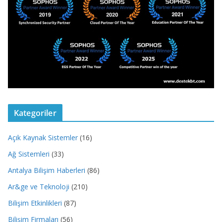
Kategoriler
Açık Kaynak Sistemler
(16)
Ağ Sistemleri
(33)
Antalya Bilişim Haberleri
(86)
Ar&ge ve Teknoloji
(210)
Bilişim Etkinlikleri
(87)
Bilişim Firmaları
(56)