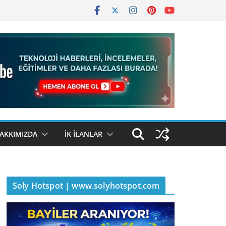
AKKIMIZDA
İK İLANLAR
Soly Hotspot | www.solyhotspot.com