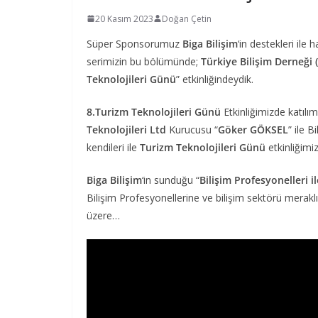
20 Kasım 2023
Doğan Çetin
Süper Sponsorumuz
Biga Bilişim
‘in destekleri ile h
serimizin bu bölümünde;
Türkiye Bilişim Derneği
Teknolojileri Günü
” etkinliğindeydik.
8.Turizm Teknolojileri Günü
Etkinliğimizde katılı
Teknolojileri Ltd
Kurucusu “
Göker GÖKSEL
” ile 
kendileri ile
Turizm Teknolojileri Günü
etkinliğimi
Biga Bilişim
‘in sunduğu “
Bilişim Profesyonelleri i
Bilişim Profesyonellerine ve bilişim sektörü meraklıl
üzere…