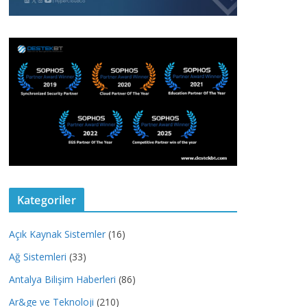
Kategoriler
Açık Kaynak Sistemler
(16)
Ağ Sistemleri
(33)
Antalya Bilişim Haberleri
(86)
Ar&ge ve Teknoloji
(210)