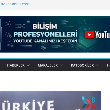
iz ve Sinsi” Tehdit!
inde Erişim Sorunu
i, Bugün BulutTahsilat’ta
ndı? Kemal Oral Tüm Sorularımızı
HABERLER
MAKALELER
KATEGORILER
H