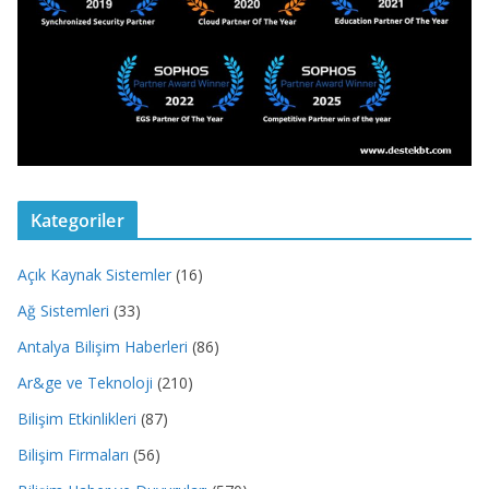
Kategoriler
Açık Kaynak Sistemler
(16)
Ağ Sistemleri
(33)
Antalya Bilişim Haberleri
(86)
Ar&ge ve Teknoloji
(210)
Bilişim Etkinlikleri
(87)
Bilişim Firmaları
(56)