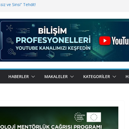
iz ve Sinsi” Tehdit!
inde Erişim Sorunu
i, Bugün BulutTahsilat’ta
ndı? Kemal Oral Tüm Sorularımızı
HABERLER
MAKALELER
KATEGORILER
H