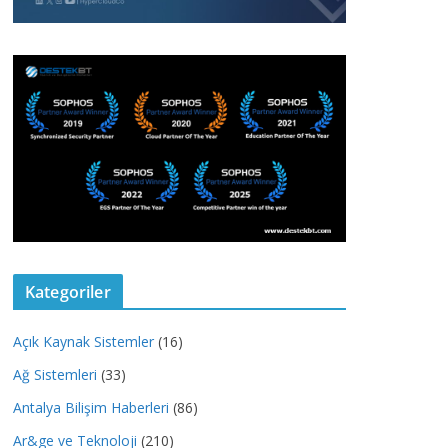
Kategoriler
Açık Kaynak Sistemler
(16)
Ağ Sistemleri
(33)
Antalya Bilişim Haberleri
(86)
Ar&ge ve Teknoloji
(210)