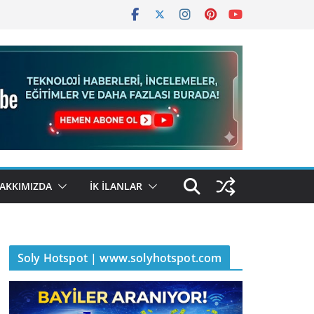
AKKIMIZDA
İK İLANLAR
Soly Hotspot | www.solyhotspot.com