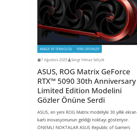
AR&GE VE TEKNOLOJI
YENI ÜRÜNLER
7 Ağustos 2025
Sevgi Yılmaz Selçok
ASUS, ROG Matrix GeForce
RTX™ 5090 30th Anniversary
Limited Edition Modelini
Gözler Önüne Serdi
ASUS, en yeni ROG Matrix modeliyle 30 yıllık ekran
kartı inovasyonunun geldiği noktayı gösteriyor.
ÖNEMLİ NOKTALAR ASUS Republic of Gamers