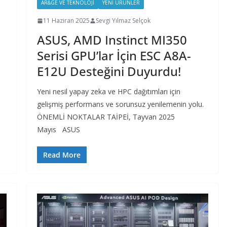
AR&GE VE TEKNOLOJI
YENI ÜRÜNLER
11 Haziran 2025
Sevgi Yılmaz Selçok
ASUS, AMD Instinct MI350
Serisi GPU’lar İçin ESC A8A-
E12U Desteğini Duyurdu!
Yeni nesil yapay zeka ve HPC dağıtımları için
gelişmiş performans ve sorunsuz yenilemenin yolu.
ÖNEMLİ NOKTALAR TAİPEİ, Tayvan 2025
Mayıs ASUS
Read More