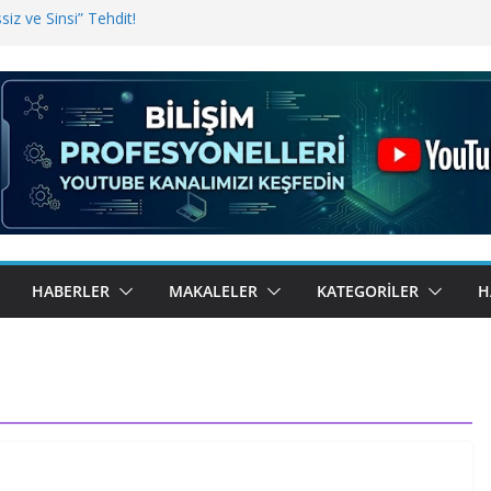
iz ve Sinsi” Tehdit!
inde Erişim Sorunu
i, Bugün BulutTahsilat’ta
ndı? Kemal Oral Tüm Sorularımızı
HABERLER
MAKALELER
KATEGORILER
H