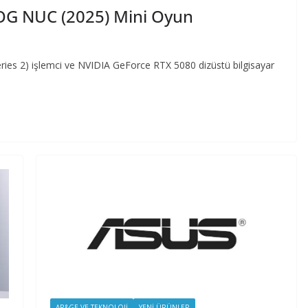
OG NUC (2025) Mini Oyun
(Series 2) işlemci ve NVIDIA GeForce RTX 5080 dizüstü bilgisayar
AR&GE VE TEKNOLOJI
YENI ÜRÜNLER