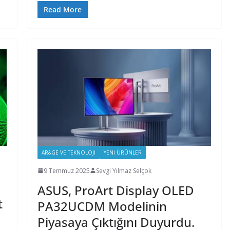
Read More
AR&GE VE TEKNOLOJI
YENI ÜRÜNLER
9 Temmuz 2025
Sevgi Yılmaz Selçok
ASUS, ProArt Display OLED
t
PA32UCDM Modelinin
Piyasaya Çıktığını Duyurdu.