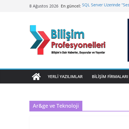
Skip
En güncel:
SQL Server Üzerinde “Sess
8 Ağustos 2026
to
Winamp Geri Dönüyor
TurkNet’te Türkiye Genel
content
Geleceğin Finans Yönetim
ElektraWeb’de Neler Yaşa
Yanıtladı
YERLI YAZILIMLAR
BILIŞIM FIRMALARI
Ar&ge ve Teknoloji