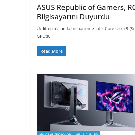
ASUS Republic of Gamers, R
Bilgisayarını Duyurdu
Üç litrenin altında bir hacimde Intel Core Ultra 9 
GPU’su
Read More
AR&GE VE TEKNOLOJI
YENI ÜRÜNLER