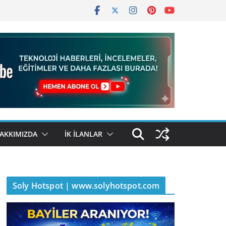
AKKIMIZDA
İK İLANLAR
Soly Hotspot | www.solyhotspot.com