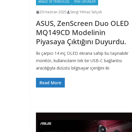
AR&GE VE TEKNOLOJI
YENI ÜRÜNLER
20 Haziran 2025
Sevgi Yılmaz Selçok
ASUS, ZenScreen Duo OLED
MQ149CD Modelinin
Piyasaya Çıktığını Duyurdu.
İki çarpıcı 14 inç OLED ekrana sahip bu taşınabilir
monitör, kullanıcıların tek bir USB-C bağlantısı
aracılığıyla dizüstü bilgisayar içeriğini iki
Read More