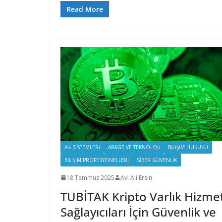
Read More
AĞ SISTEMLERI
AR&GE VE TEKNOLOJI
BILIŞIM HUKUKU
BILIŞIM PROFESYONELLERI
SIBER GÜVENLIK
18 Temmuz 2025
Av. Ali Ersin
TUBİTAK Kripto Varlık Hizme
Sağlayıcıları İçin Güvenlik ve