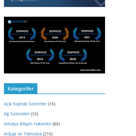
Kategoriler
Açık Kaynak Sistemler
(16)
Ağ Sistemleri
(33)
Antalya Bilişim Haberleri
(86)
Ar&ge ve Teknoloji
(210)