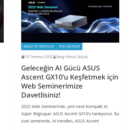
AR&GE VE TEKNOLOJI
YENI ÜRÜNLER
18 Temmuz 2025
Sevgi Yılmaz Selçok
Geleceğin AI Gücü ASUS
Ascent GX10’u Keşfetmek için
Web Seminerimize
Davetlisiniz!
2025 Web Semineri’nde, yeni nesil Kompakt AI
Süper Bilgisayar: ASUS Ascent GX10’u tanıtıyoruz. Bu
özel seminerde, AI trendleri, ASUS Ascent