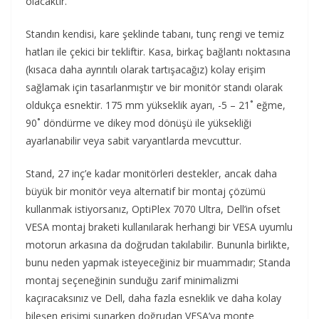
olacaktır.
Standın kendisi, kare şeklinde tabanı, tunç rengi ve temiz
hatları ile çekici bir tekliftir. Kasa, birkaç bağlantı noktasına
(kısaca daha ayrıntılı olarak tartışacağız) kolay erişim
sağlamak için tasarlanmıştır ve bir monitör standı olarak
oldukça esnektir. 175 mm yükseklik ayarı, -5 – 21˚ eğme,
90˚ döndürme ve dikey mod dönüşü ile yüksekliği
ayarlanabilir veya sabit varyantlarda mevcuttur.
Stand, 27 inç’e kadar monitörleri destekler, ancak daha
büyük bir monitör veya alternatif bir montaj çözümü
kullanmak istiyorsanız, OptiPlex 7070 Ultra, Dell’in ofset
VESA montaj braketi kullanılarak herhangi bir VESA uyumlu
motorun arkasına da doğrudan takılabilir. Bununla birlikte,
bunu neden yapmak isteyeceğiniz bir muammadır; Standa
montaj seçeneğinin sunduğu zarif minimalizmi
kaçıracaksınız ve Dell, daha fazla esneklik ve daha kolay
bileşen erişimi sunarken doğrudan VESA’ya monte