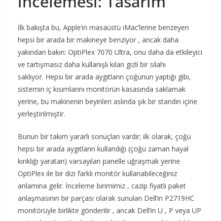
incelemesi: Tasarım
İlk bakışta bu, Apple’ın masaüstü iMac’lerine benzeyen
hepsi bir arada bir makineye benziyor , ancak daha
yakından bakın: OptiPlex 7070 Ultra, onu daha da etkileyici
ve tartışmasız daha kullanışlı kılan gizli bir silahı
saklıyor. Hepsi bir arada aygıtların çoğunun yaptığı gibi,
sistemin iç kısımlarını monitörün kasasında saklamak
yerine, bu makinenin beyinleri aslında şık bir standın içine
yerleştirilmiştir.
Bunun bir takım yararlı sonuçları vardır; ilk olarak, çoğu
hepsi bir arada aygıtların kullandığı (çoğu zaman hayal
kırıklığı yaratan) varsayılan panelle uğraşmak yerine
OptiPlex ile bir dizi farklı monitör kullanabileceğiniz
anlamına gelir. İnceleme birimimiz , cazip fiyatlı paket
anlaşmasının bir parçası olarak sunulan Dell’in P2719HC
monitörüyle birlikte gönderilir , ancak Dell’in U , P veya UP