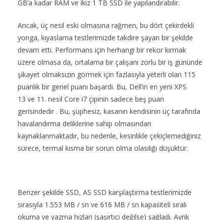
GB’a kadar RAM ve ikiz 1 TB SSD ile yapılandırabilir.
Ancak, üç nesil eski olmasına rağmen, bu dört çekirdekli
yonga, kıyaslama testlerimizde takdire şayan bir şekilde
devam etti. Performans için herhangi bir rekor kırmak
üzere olmasa da, ortalama bir çalışanı zorlu bir iş gününde
şikayet olmaksızın görmek için fazlasıyla yeterli olan 115
puanlık bir genel puanı başardı. Bu, Dell’in en yeni XPS
13 ve 11. nesil Core i7 çipinin sadece beş puan
gerisindedir . Bu, şüphesiz, kasanın kendisinin üç tarafında
havalandırma deliklerine sahip olmasından
kaynaklanmaktadır, bu nedenle, kesinlikle çekiçlemediğiniz
sürece, termal kısma bir sorun olma olasılığı düşüktür.
Benzer şekilde SSD, AS SSD karşılaştırma testlerimizde
sırasıyla 1.553 MB / sn ve 616 MB / sn kapasiteli sıralı
okuma ve yazma hızları (şaşırtıcı değilse) sağladı. Ayrık