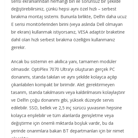
serisi ekranlarından herhangi biri ile sorunsuz bir şekilde
değiştirebilirsiniz, çünkü hepsi aynı özel hızlı – serbest
bırakma montaj sistemi. Bununla birlikte, Dell’in daha ucuz
E serisi monitörlerinden birini (veya aslında Dell olmayan
bir ekranı) kullanmak istiyorsanız, VESA adaptör braketine
dahil olan hızlı serbest bırakma özelliğini kullanmanız
gerekir.
Ancak bu sistemin en akıllıca yanı, tamamen modüler
olmasıdır. OptiPlex 7070 Ultra’yı oluşturan gerçek PC
donanımı, standa takılan ve aynı şekilde kolayca açılıp
çıkarılabilen kompakt bir birimdir. Alet gerektirmeyen
tasarım, standa takılmasını veya kaldırılmasını kolaylaştırır
ve Dell’in çoğu donanımı gibi, yüksek düzeyde servis
edilebilir. SSD, bellek ve 2,5 inç sürücü yuvasının hepsine
kolayca erişilebilir ve tüm alanlarda genişletme veya
değiştirme için önemli miktarda boşluk vardır, bu da
yerinde onarımlara bakan BT departmanları için bir nimet