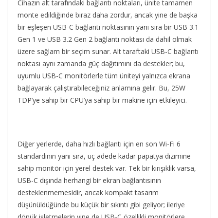
Cihazın alt tarafındaki bağlantı noktaları, ünite tamamen
monte edildiğinde biraz daha zordur, ancak yine de başka
bir eşleşen USB-C bağlantı noktasının yanı sıra bir USB 3.1
Gen 1 ve USB 3.2 Gen 2 bağlantı noktası da dahil olmak
üzere sağlam bir seçim sunar. Alt taraftaki USB-C bağlantı
noktası aynı zamanda güç dağıtımını da destekler; bu,
uyumlu USB-C monitörlerle tüm üniteyi yalnızca ekrana
bağlayarak çalıştırabileceğiniz anlamına gelir. Bu, 25W
TDP’ye sahip bir CPU’ya sahip bir makine için etkileyici.
Diğer yerlerde, daha hızlı bağlantı için en son Wi-Fi 6
standardının yanı sıra, üç adede kadar papatya dizimine
sahip monitör için yerel destek var. Tek bir kırışıklık varsa,
USB-C dışında herhangi bir ekran bağlantısının
desteklenmemesidir, ancak kompakt tasarım
düşünüldüğünde bu küçük bir sıkıntı gibi geliyor; ileriye
dönük işletmelerin yine de USB-C özellikli monitörlere