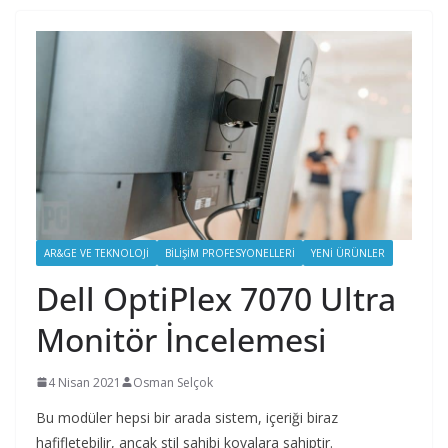
AR&GE VE TEKNOLOJI
BILIŞIM PROFESYONELLERI
YENI ÜRÜNLER
Dell OptiPlex 7070 Ultra
Monitör İncelemesi
4 Nisan 2021
Osman Selçok
Bu modüler hepsi bir arada sistem, içeriği biraz
hafifletebilir, ancak stil sahibi kovalara sahiptir.