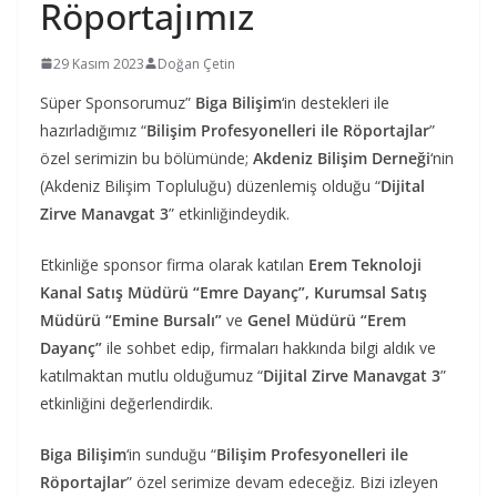
Röportajımız
29 Kasım 2023
Doğan Çetin
Süper Sponsorumuz”
Biga Bilişim
‘in destekleri ile
hazırladığımız “
Bilişim Profesyonelleri ile Röportajlar
”
özel serimizin bu bölümünde;
Akdeniz Bilişim Derneği
‘nin
(Akdeniz Bilişim Topluluğu) düzenlemiş olduğu “
Dijital
Zirve Manavgat 3
” etkinliğindeydik.
Etkinliğe sponsor firma olarak katılan
Erem Teknoloji
Kanal Satış Müdürü “Emre Dayanç”, Kurumsal Satış
Müdürü “Emine Bursalı”
ve
Genel Müdürü “Erem
Dayanç”
ile sohbet edip, firmaları hakkında bilgi aldık ve
katılmaktan mutlu olduğumuz “
Dijital Zirve Manavgat 3
”
etkinliğini değerlendirdik.
Biga Bilişim
‘in sunduğu “
Bilişim Profesyonelleri ile
Röportajlar
” özel serimize devam edeceğiz. Bizi izleyen