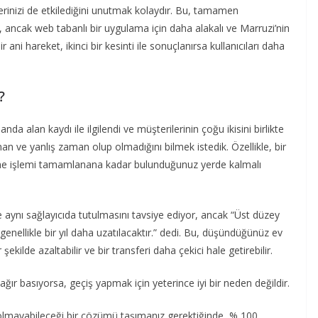
erinizi de etkilediğini unutmak kolaydır. Bu, tamamen
r, ancak web tabanlı bir uygulama için daha alakalı ve Marruzi’nin
r ani hareket, ikinci bir kesinti ile sonuçlanırsa kullanıcıları daha
?
a alan kaydı ile ilgilendi ve müşterilerinin çoğu ikisini birlikte
n ve yanlış zaman olup olmadığını bilmek istedik. Özellikle, bir
eme işlemi tamamlanana kadar bulunduğunuz yerde kalmalı
 aynı sağlayıcıda tutulmasını tavsiye ediyor, ancak “Üst düzey
 genellikle bir yıl daha uzatılacaktır.” dedi. Bu, düşündüğünüz ev
bir şekilde azaltabilir ve bir transferi daha çekici hale getirebilir.
 ağır basıyorsa, geçiş yapmak için yeterince iyi bir neden değildir.
 olmayabileceği bir çözümü taşımanız gerektiğinde, % 100