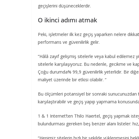
geçişlerini düşüneceklerdir.
O ikinci adımı atmak
Peki, işletmeler ilk kez geçiş yaparken nelere dikkat
performans ve güvenilirlik gelir.
“Hâlâ zayıf gelişmiş sitelerle veya kabul edilemez 
sitelerle karşılaşıyoruz. Bu nedenle, gecikme ve kap
Çoğu durumda% 99,9 güvenilirlik yeterlidir. Bir diğ
maliyet üzerinde bir etkisi olabilir. “
Bu ölçümleri potansiyel bir sonraki sunucunuzdan 
karşılaştırabilir ve geçiş yapıp yapmama konusunda t
1 & 1 Internet’ten Thilo Haertel, geçiş yapmak is
bulundurması gereken beş benzer alanı listeler: hız, ç
“Hepimiz sitelerin hızlı bir şekilde yüklenmesini be