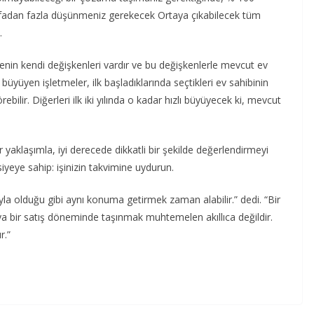
efadan fazla düşünmeniz gerekecek Ortaya çıkabilecek tüm
.
tmenin kendi değişkenleri vardır ve bu değişkenlerle mevcut ev
ş büyüyen işletmeler, ilk başladıklarında seçtikleri ev sahibinin
ilir. Diğerleri ilk iki yılında o kadar hızlı büyüyecek ki, mevcut
r yaklaşımla, iyi derecede dikkatli bir şekilde değerlendirmeyi
iyeye sahip: işinizin takvimine uydurun.
ıcıyla olduğu gibi aynı konuma getirmek zaman alabilir.” dedi. “Bir
a bir satış döneminde taşınmak muhtemelen akıllıca değildir.
r.”