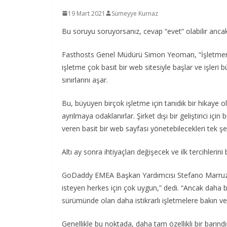
19 Mart 2021
Sümeyye Kurnaz
Bu soruyu soruyorsanız, cevap “evet” olabilir anc
Fasthosts Genel Müdürü Simon Yeoman, “İşletmenizin 
işletme çok basit bir web sitesiyle başlar ve işler
sınırlarını aşar.
Bu, büyüyen birçok işletme için tanıdık bir hikaye ol
ayrılmaya odaklanırlar. Şirket dışı bir geliştirici için 
veren basit bir web sayfası yönetebilecekleri tek şey
Altı ay sonra ihtiyaçları değişecek ve ilk tercihlerini 
GoDaddy EMEA Başkan Yardımcısı Stefano Marruzi, “F
isteyen herkes için çok uygun,” dedi. “Ancak daha b
sürümünde olan daha istikrarlı işletmelere bakın v
Genellikle bu noktada, daha tam özellikli bir barınd