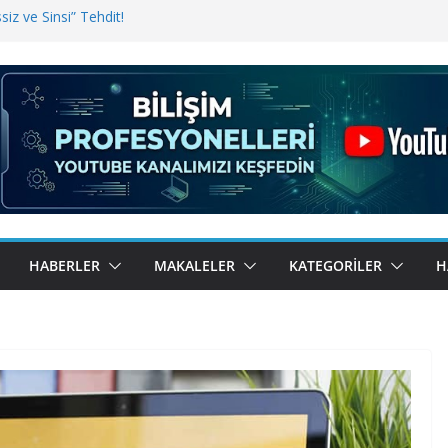
iz ve Sinsi” Tehdit!
inde Erişim Sorunu
i, Bugün BulutTahsilat’ta
ndı? Kemal Oral Tüm Sorularımızı
HABERLER
MAKALELER
KATEGORILER
H