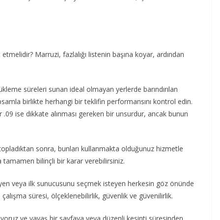
 etmelidir? Marruzi, fazlalığı listenin başına koyar, ardından
yükleme süreleri sunan ideal olmayan yerlerde barındırılan
samla birlikte herhangi bir teklifin performansını kontrol edin.
er .09 ise dikkate alınması gereken bir unsurdur, ancak bunun
topladıktan sonra, bunları kullanmakta olduğunuz hizmetle
amamen bilinçli bir karar verebilirsiniz.
teyen veya ilk sunucusunu seçmek isteyen herkesin göz önünde
alışma süresi, ölçeklenebilirlik, güvenlik ve güvenilirlik.
kliyoruz ve yavaş bir sayfaya veya düzenli kesinti süresinden