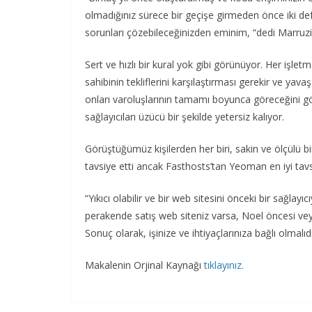
olmadığınız sürece bir geçişe girmeden önce iki d
sorunları çözebileceğinizden eminim, “dedi Marruzi
Sert ve hızlı bir kural yok gibi görünüyor. Her işle
sahibinin tekliflerini karşılaştırması gerekir ve yava
onları varoluşlarının tamamı boyunca göreceğini göreb
sağlayıcıları üzücü bir şekilde yetersiz kalıyor.
Görüştüğümüz kişilerden her biri, sakin ve ölçülü bi
tavsiye etti ancak Fasthosts’tan Yeoman en iyi tavs
“Yıkıcı olabilir ve bir web sitesini önceki bir sağlay
perakende satış web siteniz varsa, Noel öncesi vey
Sonuç olarak, işinize ve ihtiyaçlarınıza bağlı olmalıdı
Makalenin Orjinal Kaynağı
tıklayınız.