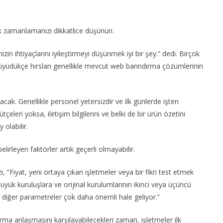
ak zamanlamanızı dikkatlice düşünün.
ihtiyaçlarını iyileştirmeyi düşünmek iyi bir şey.” dedi. Birçok
i büyüdükçe hırsları genellikle mevcut web barındırma çözümlerinin
acak. Genellikle personel yetersizdir ve ilk günlerde işten
bütçeleri yoksa, iletişim bilgilerini ve belki de bir ürün özetini
 olabilir.
belirleyen faktörler artık geçerli olmayabilir.
iyat, yeni ortaya çıkan işletmeler veya bir fikri test etmek
üyük kuruluşlara ve orijinal kurulumlarının ikinci veya üçüncü
e diğer parametreler çok daha önemli hale geliyor.”
ırma anlaşmasını karşılayabilecekleri zaman, işletmeler ilk