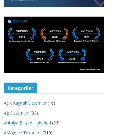
Kategoriler
Açık Kaynak Sistemler
(16)
Ağ Sistemleri
(33)
Antalya Bilişim Haberleri
(86)
Ar&ge ve Teknoloji
(210)