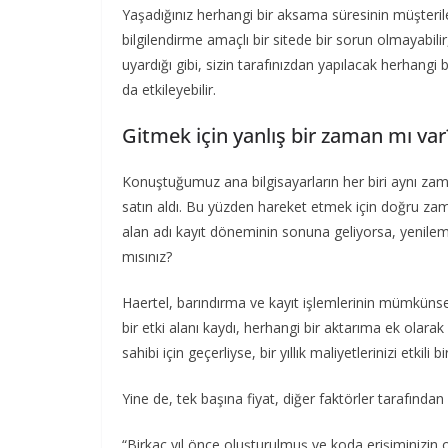
Yaşadığınız herhangi bir aksama süresinin müşteril
bilgilendirme amaçlı bir sitede bir sorun olmayabili
uyardığı gibi, sizin tarafınızdan yapılacak herhangi bi
da etkileyebilir.
Gitmek için yanlış bir zaman mı var
Konuştuğumuz ana bilgisayarların her biri aynı zamand
satın aldı. Bu yüzden hareket etmek için doğru zama
alan adı kayıt döneminin sonuna geliyorsa, yenil
mısınız?
Haertel, barındırma ve kayıt işlemlerinin mümkünse
bir etki alanı kaydı, herhangi bir aktarıma ek olarak
sahibi için geçerliyse, bir yıllık maliyetlerinizi etkili 
Yine de, tek başına fiyat, diğer faktörler tarafından
“Birkaç yıl önce oluşturulmuş ve koda erişiminizin