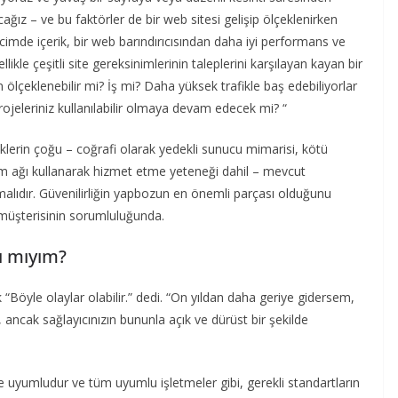
ğız – ve bu faktörler de bir web sitesi gelişip ölçeklenirken
hacimde içerik, bir web barındırıcısından daha iyi performans ve
likle çeşitli site gereksinimlerinin taleplerini karşılayan kayan bir
n ölçeklenebilir mi? İş mi? Daha yüksek trafikle baş edebiliyorlar
ojeleriniz kullanılabilir olmaya devam edecek mi? “
iklerin çoğu – coğrafi olarak yedekli sunucu mimarisi, kötü
tım ağı kullanarak hizmet etme yeteneği dahil – mevcut
lıdır. Güvenilirliğin yapbozun en önemli parçası olduğunu
müşterisinin sorumluluğunda.
ı mıyım?
k “Böyle olaylar olabilir.” dedi. “On yıldan daha geriye gidersem,
, ancak sağlayıcınızın bununla açık ve dürüst bir şekilde
le uyumludur ve tüm uyumlu işletmeler gibi, gerekli standartların