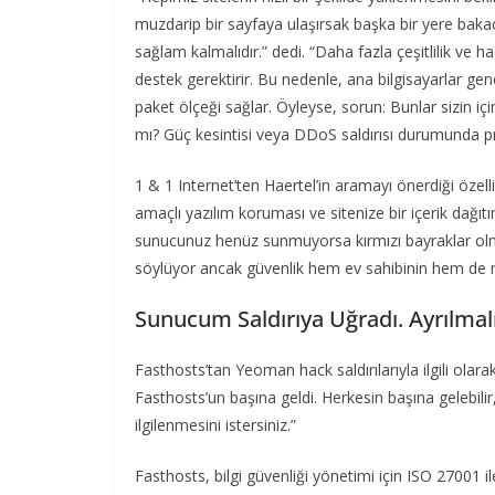
muzdarip bir sayfaya ulaşırsak başka bir yere bakaca
sağlam kalmalıdır.” dedi. “Daha fazla çeşitlilik ve 
destek gerektirir. Bu nedenle, ana bilgisayarlar genel
paket ölçeği sağlar. Öyleyse, sorun: Bunlar sizin içi
mı? Güç kesintisi veya DDoS saldırısı durumunda pr
1 & 1 Internet’ten Haertel’in aramayı önerdiği özell
amaçlı yazılım koruması ve sitenize bir içerik dağı
sunucunuz henüz sunmuyorsa kırmızı bayraklar olma
söylüyor ancak güvenlik hem ev sahibinin hem de 
Sunucum Saldırıya Uğradı. Ayrılmal
Fasthosts’tan Yeoman hack saldırılarıyla ilgili olara
Fasthosts’un başına geldi. Herkesin başına gelebilir
ilgilenmesini istersiniz.”
Fasthosts, bilgi güvenliği yönetimi için ISO 27001 i