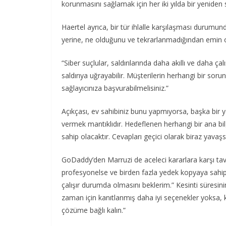
korunmasını sağlamak için her iki yılda bir yeniden se
Haertel ayrıca, bir tür ihlalle karşılaşması durum
yerine, ne olduğunu ve tekrarlanmadığından emin ol
“Siber suçlular, saldırılarında daha akıllı ve daha ça
saldırıya uğrayabilir. Müşterilerin herhangi bir so
sağlayıcınıza başvurabilmelisiniz.”
Açıkçası, ev sahibiniz bunu yapmıyorsa, başka bi
vermek mantıklıdır. Hedeflenen herhangi bir ana bil
sahip olacaktır. Cevapları geçici olarak biraz yava
GoDaddy’den Marruzi de aceleci kararlara karşı tav
profesyonelse ve birden fazla yedek kopyaya sahipse
çalışır durumda olmasını beklerim.” Kesinti süresin
zaman için kanıtlanmış daha iyi seçenekler yoksa, 
çözüme bağlı kalın.”