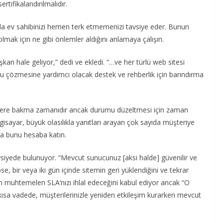
rtifikalandırılmalıdır.
unda ev sahibinizi hemen terk etmemenizi tavsiye eder. Bunun
mak için ne gibi önlemler aldığını anlamaya çalışın.
lışkan hale geliyor,” dedi ve ekledi. “…ve her türlü web sitesi
runu çözmesine yardımcı olacak destek ve rehberlik için barındırma
r yere bakma zamanıdır ancak durumu düzeltmesi için zaman
gisayar, büyük olasılıkla yanıtları arayan çok sayıda müşteriye
şsa bunu hesaba katın.
siyede bulunuyor. “Mevcut sunucunuz [aksi halde] güvenilir ve
, bir veya iki gün içinde sitemin geri yüklendiğini ve tekrar
in muhtemelen SLA’nızı ihlal edeceğini kabul ediyor ancak “O
kısa vadede, müşterilerinizle yeniden etkileşim kurarken mevcut