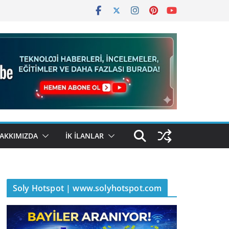
AKKIMIZDA
İK İLANLAR
Soly Hotspot | www.solyhotspot.com