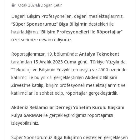
1 Ocak 2024
Doğan Çetin
Değerli Bilişim Profesyonelleri, değerli meslektaşlarımız,
“
Süper Sponsorumuz
”
Biga Bilişim
‘in destekleri ile
hazırladığımız “
Bilişim Profesyonelleri ile Röportajlar
”
özel serimize devam ediyoruz.
Röportajlarımızın 19. bölümünde;
Antalya Teknokent
tarafından
15 Aralık 2023 Cuma
günü, Türkiye Yüzyılında,
“Teknoloji ve Bilişimin Yüzyılı” temasıyla ve 4500 üzerinde
katılımcı ile bu yıl 7.si gerçekleştirilen
Akdeniz Bilişim
Zirvesi
‘ne katılıp, bilişim profesyoneli meslektaşlarımız ve
katılımcılar ile sohbet edip, röportajlar gerçekleştirdik.
Akdeniz Reklamcılar Derneği Yönetim Kurulu Başkanı
Fulya SARMAN
ile gerçekleştirdiğimiz röportajımızı
izleyebilirsiniz.
Süper Sponsorumuz
Biga Bilişim
‘in destekleri gerçekleşen