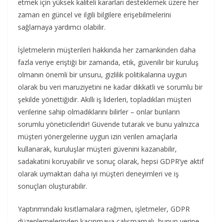
etmek için yüksek kaliteli kararları desteklemek üzere her
zaman en güncel ve ilgili bilgilere erişebilmelerini
sağlamaya yardımcı olabilir.
İşletmelerin müşterileri hakkında her zamankinden daha
fazla veriye eriştiği bir zamanda, etik, güvenilir bir kuruluş
olmanın önemli bir unsuru, gizlilik politikalarına uygun
olarak bu veri maruziyetini ne kadar dikkatli ve sorumlu bir
şekilde yönettiğidir. Akıllı iş liderleri, topladıkları müşteri
verilerine sahip olmadıklarını bilirler – onlar bunların
sorumlu yöneticileridir! Güvende tutarak ve bunu yalnızca
müşteri yönergelerine uygun izin verilen amaçlarla
kullanarak, kuruluşlar müşteri güvenini kazanabilir,
sadakatini koruyabilir ve sonuç olarak, hepsi GDPR’ye aktif
olarak uymaktan daha iyi müşteri deneyimleri ve iş
sonuçları oluşturabilir.
Yaptırımındaki kısıtlamalara rağmen, işletmeler, GDPR
düzenlemelerinden kaçınmaya çalışmamalı, bunun yerine