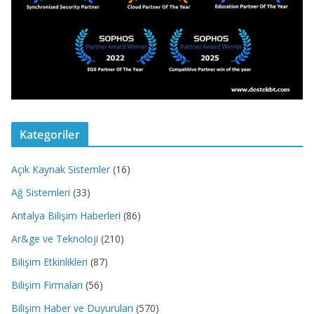
Kategoriler
Açık Kaynak Sistemler
(16)
Ağ Sistemleri
(33)
Antalya Bilişim Haberleri
(86)
Ar&ge ve Teknoloji
(210)
Bilişim Etkinlikleri
(87)
Bilişim Firmaları
(56)
Bilişim Haber ve Duyuruları
(570)