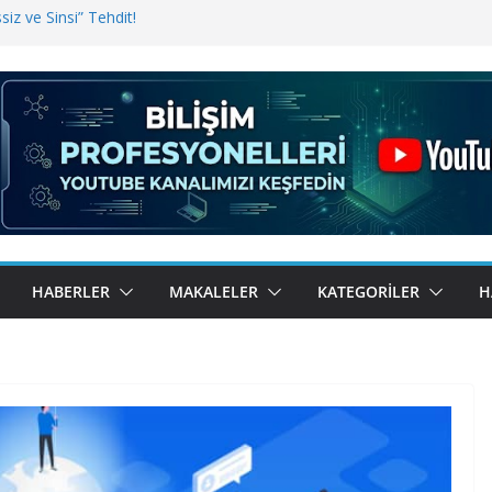
iz ve Sinsi” Tehdit!
inde Erişim Sorunu
i, Bugün BulutTahsilat’ta
ndı? Kemal Oral Tüm Sorularımızı
HABERLER
MAKALELER
KATEGORILER
H