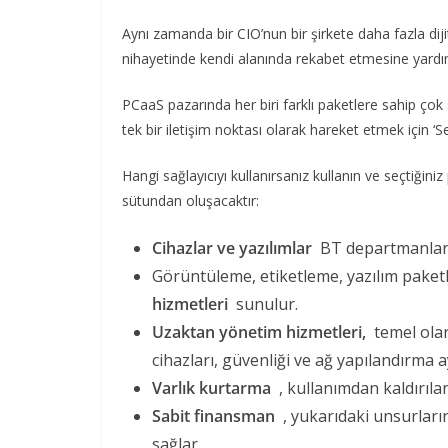
Aynı zamanda bir CIO’nun bir şirkete daha fazla dij
nihayetinde kendi alanında rekabet etmesine yardım
PCaaS pazarında her biri farklı paketlere sahip çok s
tek bir iletişim noktası olarak hareket etmek için ‘Se
Hangi sağlayıcıyı kullanırsanız kullanın ve seçtiği
sütundan oluşacaktır:
Cihazlar ve yazılımlar
BT departmanları 
Görüntüleme, etiketleme, yazılım paket
hizmetleri
sunulur.
Uzaktan yönetim hizmetleri,
temel olar
cihazları, güvenliği ve ağ yapılandırma 
Varlık kurtarma
, kullanımdan kaldırılan
Sabit finansman
, yukarıdaki unsurların 
sağlar.