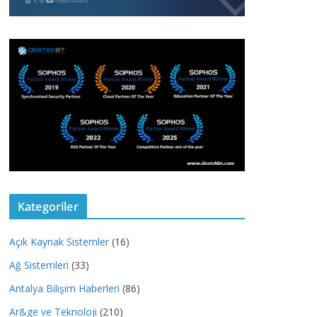
Kategoriler
Açık Kaynak Sistemler
(16)
Ağ Sistemleri
(33)
Antalya Bilişim Haberleri
(86)
Ar&ge ve Teknoloji
(210)