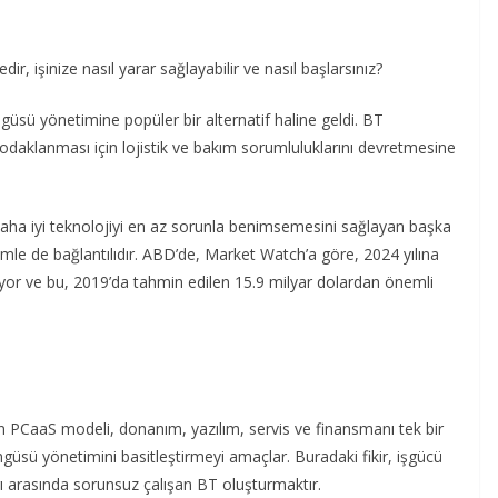
r, işinize nasıl yarar sağlayabilir ve nasıl başlarsınız?
sü yönetimine popüler bir alternatif haline geldi. BT
 odaklanması için lojistik ve bakım sorumluluklarını devretmesine
aha iyi teknolojiyi en az sorunla benimsemesini sağlayan başka
ümle de bağlantılıdır. ABD’de, Market Watch’a göre, 2024 yılına
yor ve bu, 2019’da tahmin edilen 15.9 milyar dolardan önemli
en PCaaS modeli, donanım, yazılım, servis ve finansmanı tek bir
güsü yönetimini basitleştirmeyi amaçlar. Buradaki fikir, işgücü
arı arasında sorunsuz çalışan BT oluşturmaktır.