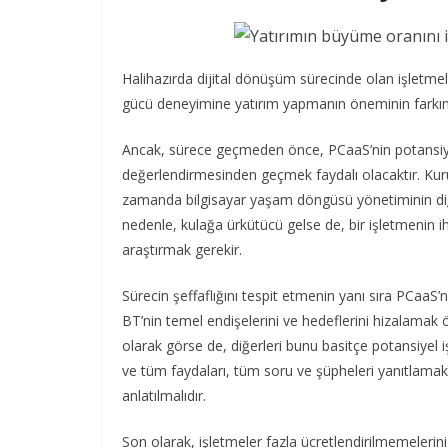
Halihazırda dijital dönüşüm sürecinde olan işletme
gücü deneyimine yatırım yapmanın öneminin farkın
Ancak, sürece geçmeden önce, PCaaS’nin potansiyel ma
değerlendirmesinden geçmek faydalı olacaktır. Kurul
zamanda bilgisayar yaşam döngüsü yönetiminin diğe
nedenle, kulağa ürkütücü gelse de, bir işletmenin ih
araştırmak gerekir.
Sürecin şeffaflığını tespit etmenin yanı sıra PCaaS
BT’nin temel endişelerini ve hedeflerini hizalamak ö
olarak görse de, diğerleri bunu basitçe potansiyel i
ve tüm faydaları, tüm soru ve şüpheleri yanıtlamak
anlatılmalıdır.
Son olarak, işletmeler fazla ücretlendirilmemelerin