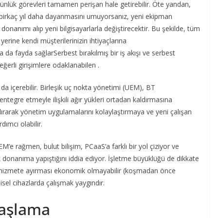
e günlük görevleri tamamen perişan hale getirebilir. Öte yandan,
a birkaç yıl daha dayanmasını umuyorsanız, yeni ekipman
ki donanımı alıp yeni bilgisayarlarla değiştirecektir. Bu şekilde, tüm
yerine kendi müşterilerinizin ihtiyaçlarına
a da fayda sağlar
Serbest bırakılmış bir iş akışı ve serbest
eğerli girişimlere odaklanabilen .
da içerebilir. Birleşik uç nokta yönetimi (UEM), BT
entegre etmeyle ilişkili ağır yükleri ortadan kaldırmasına
ndırarak yönetim uygulamalarını kolaylaştırmaya ve yeni çalışan
dımcı olabilir.
M’e rağmen, bulut bilişim, PCaaS’a farklı bir yol çiziyor ve
donanıma yapıştığını iddia ediyor. İşletme büyüklüğü de dikkate
bir hizmete ayırması ekonomik olmayabilir (koşmadan önce
şisel cihazlarda çalışmak yaygındır.
başlama