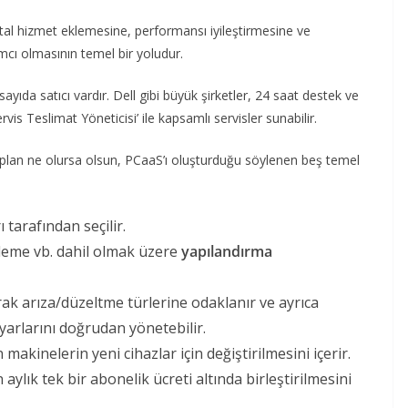
ital hizmet eklemesine, performansı iyileştirmesine ve
cı olmasının temel bir yoludur.
ayıda satıcı vardır. Dell gibi büyük şirketler, 24 saat destek ve
rvis Teslimat Yöneticisi’ ile kapsamlı servisler sunabilir.
niz plan ne olursa olsun, PCaaS’ı oluşturduğu söylenen beş temel
tarafından seçilir.
leme vb. dahil olmak üzere
yapılandırma
ak arıza/düzeltme türlerine odaklanır ve ayrıca
ayarlarını doğrudan yönetebilir.
 makinelerin yeni cihazlar için değiştirilmesini içerir.
aylık tek bir abonelik ücreti altında birleştirilmesini