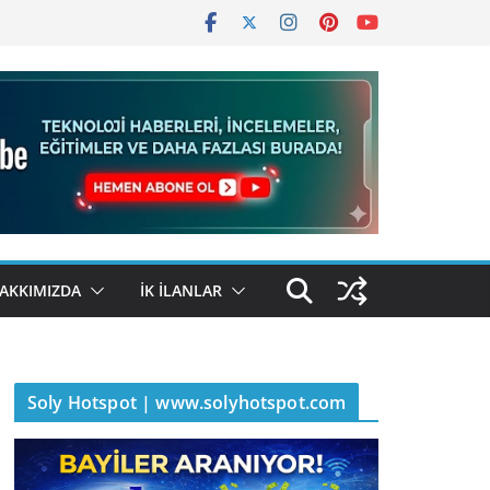
AKKIMIZDA
İK İLANLAR
Soly Hotspot | www.solyhotspot.com