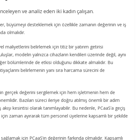
ler, büyümeyi desteklemek için özellikle zamanın değerinin ve iş
da olmalıdır.
liyetlerini belirlemek için titiz bir yatırım getirisi
uşlar, modelin yalnızca cihazların kendileri üzerinde değil, aynı
r bölümlerinde de etkisi olduğunu dikkate almalıdır. Bu
tiyaçlarını belirlemenin yanı sıra harcama sürecini de
’nin gerçek değerini sergilemek için hem işletmenin hem de
nemlidir. Bazıları süreci ileriye doğru atılmış önemli bir adım
ş akışı kesintisi olarak tanımlayabilir. Bu nedenle, PCaaS’a geçiş
 için zaman ayırarak tüm personel üyelerine kapsamlı bir şekilde
i sağlamak için PCaaS’ın değerinin farkında olmalıdır. Kapsamlı