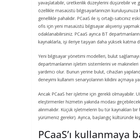
yavaşlatabilir, üretkenlik düzeylerini düşürebilir v
özellikle masaüstü bilgisayarlarınızın kuruluşunuz
genellikle pahalıdır. PCaaS ile iş ortağı-satıcınız es
ofis için yeni masaüstü bilgisayar alışverişi yapmak 
odaklanabilirsiniz. PCaaS ayrıca BT departmanların
kaynaklarla, işi ileriye taşıyan daha yüksek katma d
Yeni bilgisayar yönetimi modelleri, bulut sağlamayı 
departmanlarının işletim sistemlerini ve makineleri 
yardımcı olur. Bunun yerine bulut, cihazları yapıla
deneyimi kullanım senaryolarının kilidini açmaya yar
Ancak PCaaS her işletme için gerekli olmayabilir. UE
eleştirmenler hizmetin yakında modası geçebilecek 
alınmalıdır. Küçük işletmelerin bu tür kaynakları 
yürümeniz gerekir). Ayrıca, başlangıç ​​kültüründe ki
PCaaS’ı kullanmaya 