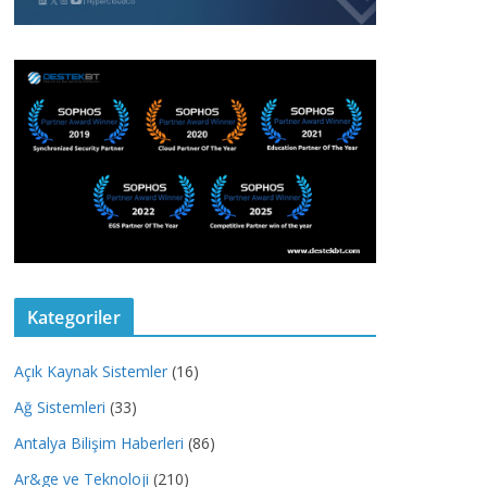
Kategoriler
Açık Kaynak Sistemler
(16)
Ağ Sistemleri
(33)
Antalya Bilişim Haberleri
(86)
Ar&ge ve Teknoloji
(210)