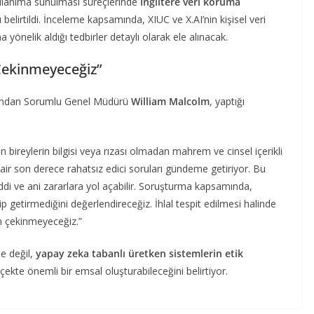
ullanıma sunulması süreçlerinde
İngiltere veri koruma
belirtildi. İnceleme kapsamında, XIUC ve X.AI’nin kişisel veri
 yönelik aldığı tedbirler detaylı olarak ele alınacak.
Çekinmeyeceğiz”
asyondan Sorumlu Genel Müdürü
William Malcolm
, yaptığı
in bireylerin bilgisi veya rızası olmadan mahrem ve cinsel içerikli
dair son derece rahatsız edici soruları gündeme getiriyor. Bu
di ve ani zararlara yol açabilir. Soruşturma kapsamında,
ip getirmediğini değerlendireceğiz. İhlal tespit edilmesi halinde
n çekinmeyeceğiz.”
e değil,
yapay zeka tabanlı üretken sistemlerin etik
ekte önemli bir emsal oluşturabileceğini belirtiyor.