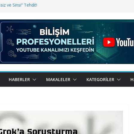
iz ve Sinsi” Tehdit!
inde Erişim Sorunu
i, Bugün BulutTahsilat’ta
ndı? Kemal Oral Tüm Sorularımızı
HABERLER
MAKALELER
KATEGORILER
H