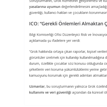
Soruşturmanın, Grok hizmetinin geliştirilmesi ve k
yasalarına uyumun
değerlendirilmesini amaçladığı 
güvenliği, kullanıcı hakları ve çocukların korunmasına
ICO: “Gerekli Önlemleri Almaktan 
Bilgi Komiserliği Ofisi Düzenleyici Risk ve İnov
açıklamada şu ifadelere yer verdi:
“Grok hakkında ortaya çıkan raporlar, kişisel veriler
görüntüler üretmek için kullanılıp kullanılmadığına 
durum, özellikle çocuklar söz konusu olduğunda cid
şirketlerin veri koruma yükümlülüklerini yerine getir
kamuoyunu korumak için gerekli adımları atmakta
Uzmanlar
, bu soruşturmanın yalnızca Grok özelind
kullanımı ve veri güvenliği
açısından da küresel ölç