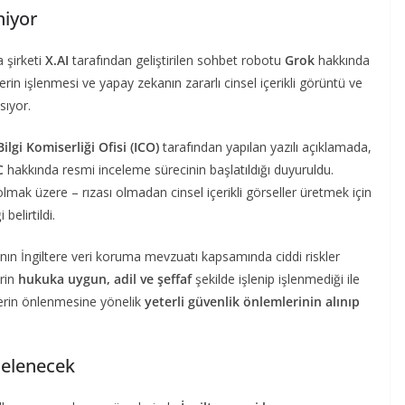
niyor
 şirketi
X.AI
tarafından geliştirilen sohbet robotu
Grok
hakkında
erin işlenmesi ve yapay zekanın zararlı cinsel içerikli görüntü ve
sıyor.
Bilgi Komiserliği Ofisi (ICO)
tarafından yapılan yazılı açıklamada,
C
hakkında resmi inceleme sürecinin başlatıldığı duyuruldu.
lmak üzere – rızası olmadan cinsel içerikli görseller üretmek için
belirtildi.
sının İngiltere veri koruma mevzuatı kapsamında ciddi riskler
erin
hukuka uygun, adil ve şeffaf
şekilde işlenip işlenmediği ile
klerin önlenmesine yönelik
yeterli güvenlik önlemlerinin alınıp
celenecek