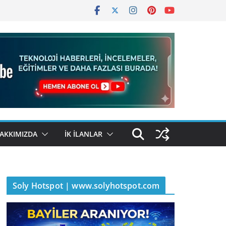
AKKIMIZDA
İK İLANLAR
Soly Hotspot | www.solyhotspot.com