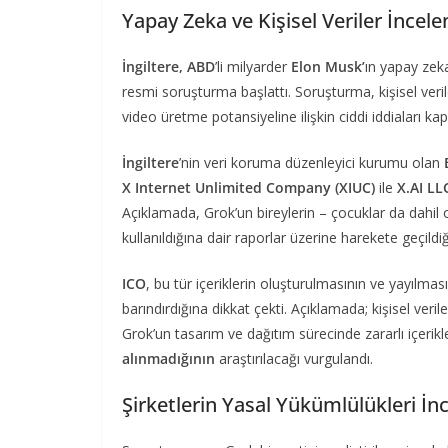
Yapay Zeka ve Kişisel Veriler İncele
İngiltere, ABD
’li milyarder
Elon Musk’
ın yapay zeka
resmi soruşturma başlattı. Soruşturma, kişisel veril
video üretme potansiyeline ilişkin ciddi iddiaları kap
İngiltere
’nin veri koruma düzenleyici kurumu olan
X Internet Unlimited Company (XIUC)
ile
X.AI LL
Açıklamada, Grok’un bireylerin – çocuklar da dahil o
kullanıldığına dair raporlar üzerine harekete geçildiği 
ICO
, bu tür içeriklerin oluşturulmasının ve yayılma
barındırdığına dikkat çekti. Açıklamada; kişisel veril
Grok’un tasarım ve dağıtım sürecinde zararlı içeri
alınmadığının
araştırılacağı vurgulandı.
Şirketlerin Yasal Yükümlülükleri İn