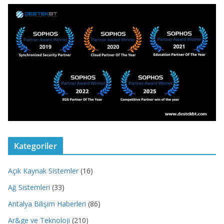
Kategoriler
Açık Kaynak Sistemler
(16)
Ağ Sistemleri
(33)
Antalya Bilişim Haberleri
(86)
Ar&ge ve Teknoloji
(210)