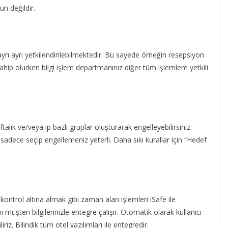
ün değildir.
yrı ayrı yetkilendirilebilmektedir. Bu sayede örneğin resepsiyon
ip olurken bilgi işlem departmanınız diğer tüm işlemlere yetkili
talık ve/veya ip bazlı gruplar oluşturarak engelleyebilirsiniz.
e sadece seçip engellemeniz yeterli. Daha sıkı kurallar için “Hedef
 kontrol altına almak gibi zaman alan işlemleri iSafe ile
üşteri bilgilerinizle entegre çalışır. Otomatik olarak kullanıcı
riz. Bilindik tüm otel yazılımları ile entegredir.