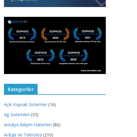
Kategoriler
Açık Kaynak Sistemler
(16)
Ağ Sistemleri
(33)
Antalya Bilişim Haberleri
(86)
Ar&ge ve Teknoloji
(210)