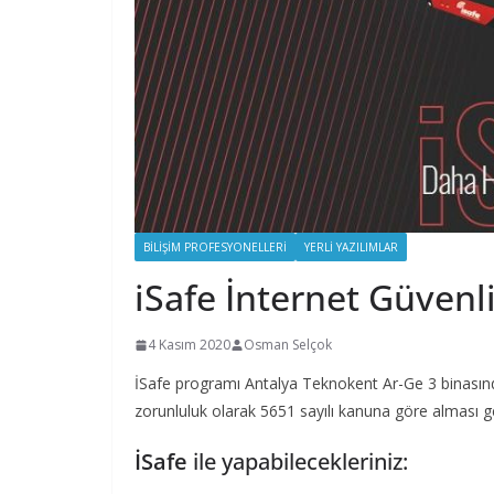
BILIŞIM PROFESYONELLERI
YERLI YAZILIMLAR
iSafe İnternet Güvenl
4 Kasım 2020
Osman Selçok
İSafe programı Antalya Teknokent Ar-Ge 3 binasında 
zorunluluk olarak 5651 sayılı kanuna göre alması ger
İSafe
ile yapabilecekleriniz: