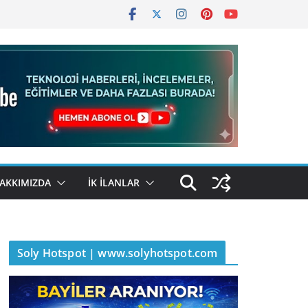
AKKIMIZDA
İK İLANLAR
Soly Hotspot | www.solyhotspot.com