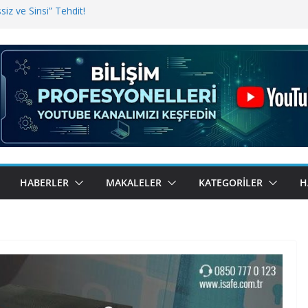
iz ve Sinsi” Tehdit!
inde Erişim Sorunu
i, Bugün BulutTahsilat’ta
ndı? Kemal Oral Tüm Sorularımızı
HABERLER
MAKALELER
KATEGORILER
H