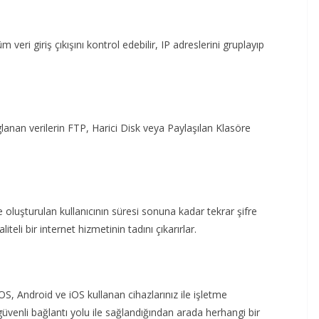
üm veri giriş çıkışını kontrol edebilir, IP adreslerini gruplayıp
anan verilerin FTP, Harici Disk veya Paylaşılan Klasöre
afe oluşturulan kullanıcının süresi sonuna kadar tekrar şifre
teli bir internet hizmetinin tadını çıkarırlar.
, Android ve iOS kullanan cihazlarınız ile işletme
 güvenli bağlantı yolu ile sağlandığından arada herhangi bir