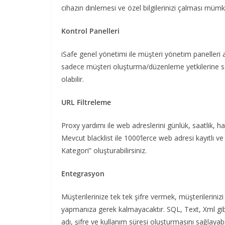
cihazın dinlemesi ve özel bilgilerinizi çalması mümk
Kontrol Panelleri
iSafe genel yönetimi ile müşteri yönetim panelleri a
sadece müşteri oluşturma/düzenleme yetkilerine sah
olabilir.
URL Filtreleme
Proxy yardımı ile web adreslerini günlük, saatlik, haf
Mevcut blacklist ile 1000’lerce web adresi kayıtlı v
Kategori” oluşturabilirsiniz.
Entegrasyon
Müşterilerinize tek tek şifre vermek, müşterilerinizi
yapmanıza gerek kalmayacaktır. SQL, Text, Xml gibi m
adı, şifre ve kullanım süresi oluşturmasını sağlayabili