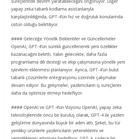
süreçlerinde devrim yaratabileceğini öngörüyor. Diğer
yapay zeka tabanlı kodlama asistanlarıyla
karşılaştırıldığında, GPT-4’ün hız ve doğruluk konularında
üstün olduğu belirtiliyor.
#### Geleceğe Yönelik Beklentiler ve Güncellemeler
OpenAI, GPT-4’ün sürekli güncellenerek yeni özellikler
kazanacağını belirtti. Yakın gelecekte, daha fazla
programlama dili desteği ve ekip çalışmasına yönelik yeni
işlevlerin eklenmesi planlanıyor. Ayrıca, GPT-4’ün bulut
tabanlı çözümlerle entegrasyonu üzerinde çalışmalar
devam ediyor. Bu gelişmeler, yazılımcıların iş süreçlerini
daha da optimize etmeyi hedefliyor.
#### OpenAI ve GPT-4’ün Vizyonu OpenAI, yapay zeka
teknolojilerinde öncü bir kuruluş olarak, GPT-4 ile yazılım
geliştirme dünyasında büyük bir adım attı. Şirket, bu tür
yenilikçi ürünlerle yazılımcıların yeteneklerini ve
verimliliklerini artırmayı hedefliyor. GPT-4, sadece bir