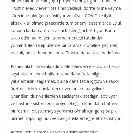
bir zorluktur, ancak çoğu projede olduğu gibi.” Chandler,
Trust’ın MediViewer’ı tesisinin yaklaşık dörtte birine yayma
sürecinde olduğunu söylüyor ve büyük COVID ile ilgili
aksaklıklar olmadığı takdirde tüm önemli sistemlerde Eylül
sonuna kadar canlı olmasını beklediğini belirtiyor. Bunu
takip eden adım, yeni tarama merkezi tarafından
yönlendirilen talep üzerine bir tarama modeline geçmek
olacak, ancak bundan sonra Trust’ın daha fazla hedefi var.
Planındaki bir sonraki adım, MediViewer’ı elektronik hasta
kayıt sistemlerine bağlamak ve daha fazla bilgi
yakalamasını sağlamak, bu da daha fazla içgörü ve rapor
üretmek için kullanılabilecek veri anlamına geliyor.
Chandler, ‘düz’ verilerden uzaklaşmak istediğini söylüyor
ve hastane sistemlerini bölgesel eğilimlerin daha bütünsel
bir resmini oluşturmaya yardımcı olmak için geniş sağlık
hizmeti topluluğunun veri akışlarıyla entegre etmek istiyor.
Ayrıca, yeni sisteme uzaktan erişim yeteneğini