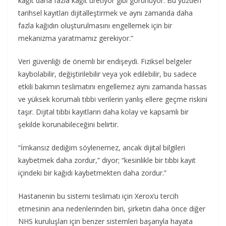
kağıt daha fazla kağıt üretiyor gibi görünüyor. Bu yüzden
tarihsel kayıtları dijitalleştirmek ve aynı zamanda daha
fazla kağıdın oluşturulmasını engellemek için bir
mekanizma yaratmamız gerekiyor.”
Veri güvenliği de önemli bir endişeydi. Fiziksel belgeler
kaybolabilir, değiştirilebilir veya yok edilebilir, bu sadece
etkili bakımın teslimatını engellemez aynı zamanda hassas
ve yüksek korumalı tıbbi verilerin yanlış ellere geçme riskini
taşır. Dijital tıbbi kayıtların daha kolay ve kapsamlı bir
şekilde korunabileceğini belirtir.
“İmkansız dediğim söylenemez, ancak dijital bilgileri
kaybetmek daha zordur,” diyor; “kesinlikle bir tıbbi kayıt
içindeki bir kağıdı kaybetmekten daha zordur.”
Hastanenin bu sistemi teslimatı için Xerox’u tercih
etmesinin ana nedenlerinden biri, şirketin daha önce diğer
NHS kuruluşları için benzer sistemleri başarıyla hayata