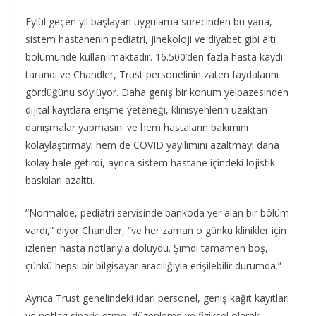
Eylül geçen yıl başlayan uygulama sürecinden bu yana,
sistem hastanenin pediatri, jinekoloji ve diyabet gibi altı
bölümünde kullanılmaktadır. 16.500’den fazla hasta kaydı
tarandı ve Chandler, Trust personelinin zaten faydalarını
gördüğünü söylüyor. Daha geniş bir konum yelpazesinden
dijital kayıtlara erişme yeteneği, klinisyenlerin uzaktan
danışmalar yapmasını ve hem hastaların bakımını
kolaylaştırmayı hem de COVID yayılımını azaltmayı daha
kolay hale getirdi, ayrıca sistem hastane içindeki lojistik
baskıları azalttı.
“Normalde, pediatri servisinde bankoda yer alan bir bölüm
vardı,” diyor Chandler, “ve her zaman o günkü klinikler için
izlenen hasta notlarıyla doluydu. Şimdi tamamen boş,
çünkü hepsi bir bilgisayar aracılığıyla erişilebilir durumda.”
Ayrıca Trust genelindeki idari personel, geniş kağıt kayıtları
ve notları sipariş etme, düzenleme ve fiziksel olarak