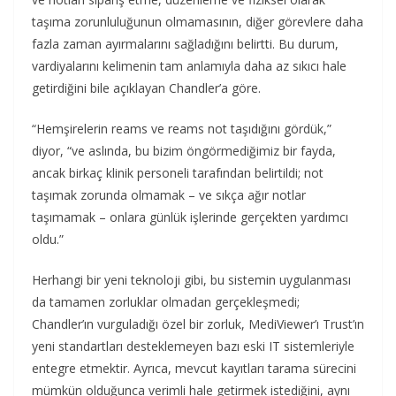
taşıma zorunluluğunun olmamasının, diğer görevlere daha
fazla zaman ayırmalarını sağladığını belirtti. Bu durum,
vardiyalarını kelimenin tam anlamıyla daha az sıkıcı hale
getirdiğini bile açıklayan Chandler’a göre.
“Hemşirelerin reams ve reams not taşıdığını gördük,”
diyor, “ve aslında, bu bizim öngörmediğimiz bir fayda,
ancak birkaç klinik personeli tarafından belirtildi; not
taşımak zorunda olmamak – ve sıkça ağır notlar
taşımamak – onlara günlük işlerinde gerçekten yardımcı
oldu.”
Herhangi bir yeni teknoloji gibi, bu sistemin uygulanması
da tamamen zorluklar olmadan gerçekleşmedi;
Chandler’ın vurguladığı özel bir zorluk, MediViewer’ı Trust’ın
yeni standartları desteklemeyen bazı eski IT sistemleriyle
entegre etmektir. Ayrıca, mevcut kayıtları tarama sürecini
mümkün olduğunca verimli hale getirmek istediğini, aynı