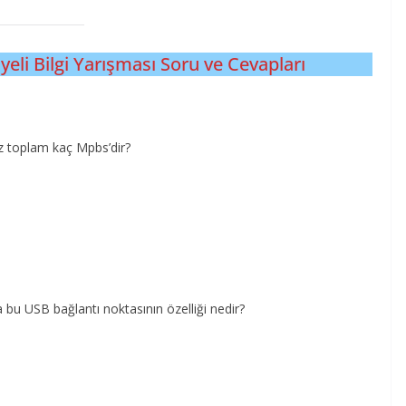
yeli Bilgi Yarışması Soru ve Cevapları
z toplam kaç Mpbs’dir?
 bu USB bağlantı noktasının özelliği nedir?