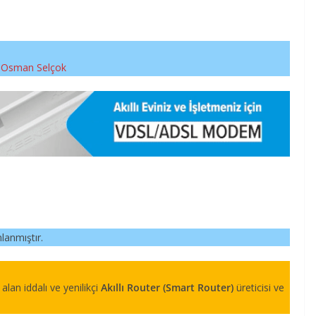
– Osman Selçok
nlanmıştır.
e alan iddalı ve yenilikçi
Akıllı Router (Smart Router)
üreticisi ve