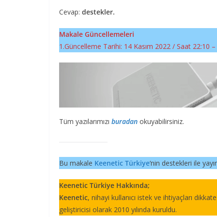
Cevap:
destekler.
Makale Güncellemeleri
1.Güncelleme Tarihi: 14 Kasım 2022 / Saat 22:10 
Tüm yazılarımızı
buradan
okuyabilirsiniz.
Bu makale
Keenetic Türkiye
‘nin destekleri ile yayı
Keenetic Türkiye Hakkında;
Keenetic
, nihayi kullanıcı istek ve ihtiyaçları dikkat
geliştiricisi olarak 2010 yılında kuruldu.