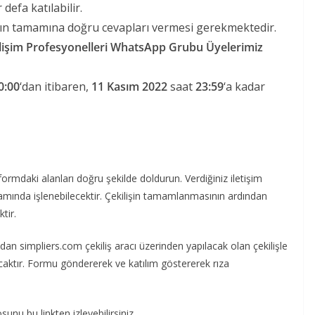
defa katılabilir.
arın tamamına doğru cevapları vermesi gerekmektedir.
lişim Profesyonelleri WhatsApp Grubu Üyelerimiz
0:00
‘dan itibaren,
11 Kasım 2022
saat
23:59
‘a kadar
formdaki alanları doğru şekilde doldurun. Verdiğiniz iletişim
samında işlenebilecektir. Çekilişin tamamlanmasının ardından
ktir.
an simpliers.com çekiliş aracı üzerinden yapılacak olan çekilişle
acaktır. Formu göndererek ve katılım göstererek rıza
eosunu bu linkten izleyebilirsiniz.