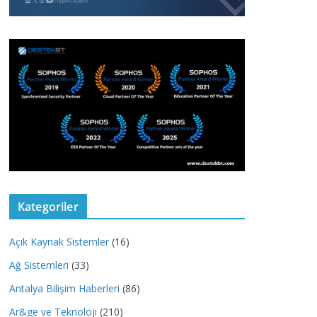
Kategoriler
Açık Kaynak Sistemler
(16)
Ağ Sistemleri
(33)
Antalya Bilişim Haberleri
(86)
Ar&ge ve Teknoloji
(210)