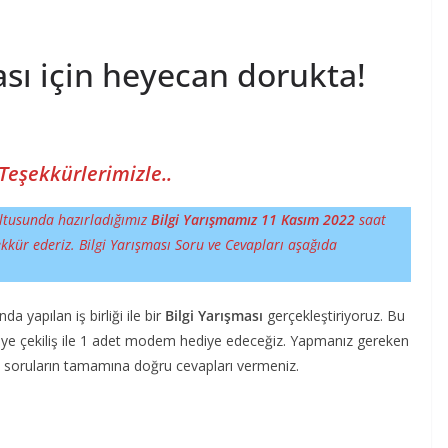
ası için heyecan dorukta!
Teşekkürlerimizle..
ultusunda hazırladığımız
Bilgi Yarışmamız 11 Kasım 2022
saat
ekkür ederiz. Bilgi Yarışması Soru ve Cevapları aşağıda
da yapılan iş birliği ile bir
Bilgi Yarışması
gerçekleştiriyoruz. Bu
şiye çekiliş ile 1 adet modem hediye edeceğiz. Yapmanız gereken
z soruların tamamına doğru cevapları vermeniz.