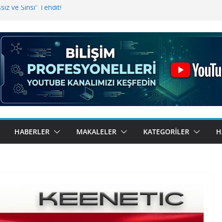
iz ve Sinsi” Tehdit!
inde Erişim Sorunu
i, Bugün BulutTahsilat’ta
ndı? Kemal Oral Tüm Sorularımızı
HABERLER
MAKALELER
KATEGORILER
H