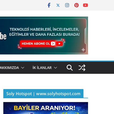
AKKIMIZDA
İK İLANLAR
Soly Hotspot | www.solyhotspot.com