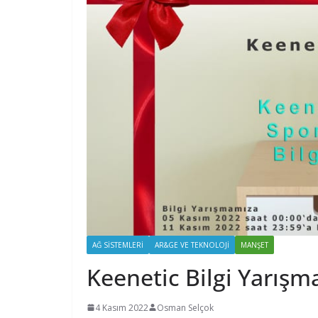
AĞ SISTEMLERI
AR&GE VE TEKNOLOJI
MANŞET
Keenetic Bilgi Yarışm
4 Kasım 2022
Osman Selçok