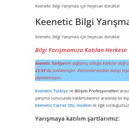
Keenetic Bilgi Yarışması için heyecan dorukta!
Keenetic Bilgi Yarışm
Keenetic Bilgi Yarışması için heyecan dorukta!
Bilgi Yarışmamıza Katılan Herkese 
Keenetic Türkiye
‘nin sağlamış olduğu katkılar doğr
23:59′
da sonlanmıştır. Katılımlarınızdan dolayı teş
yayınlanmıştır.
Keenetic Türkiye
ve
Bilişim Profesyonelleri
arasın
yarışma sonucunda katılımcılarımız arasında bir ki
Keenetic Carrier DSL modem
ile ilgili sorduğumu
Yarışmaya katılım şartlarımız: