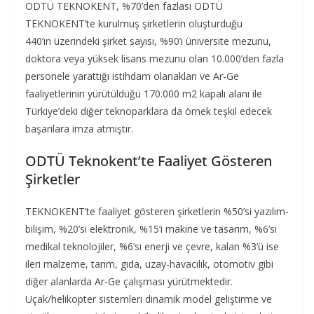
ODTÜ TEKNOKENT, %70’den fazlası ODTÜ
TEKNOKENT’te kurulmuş şirketlerin oluşturduğu
440’ın üzerindeki şirket sayısı, %90’ı üniversite mezunu,
doktora veya yüksek lisans mezunu olan 10.000’den fazla
personele yarattığı istihdam olanakları ve Ar-Ge
faaliyetlerinin yürütüldüğü 170.000 m2 kapalı alanı ile
Türkiye’deki diğer teknoparklara da örnek teşkil edecek
başarılara imza atmıştır.
ODTÜ Teknokent’te Faaliyet Gösteren
Şirketler
TEKNOKENT’te faaliyet gösteren şirketlerin %50’si yazılım-
bilişim, %20’si elektronik, %15’i makine ve tasarım, %6’sı
medikal teknolojiler, %6’sı enerji ve çevre, kalan %3’ü ise
ileri malzeme, tarım, gıda, uzay-havacılık, otomotiv gibi
diğer alanlarda Ar-Ge çalışması yürütmektedir.
Uçak/helikopter sistemleri dinamik model geliştirme ve