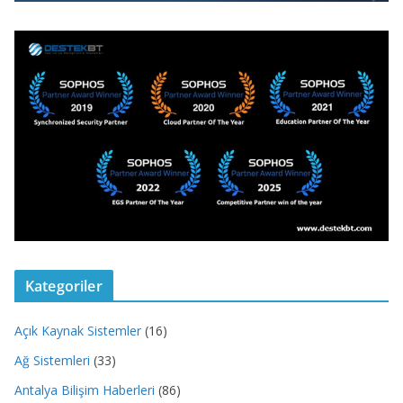
Kategoriler
Açık Kaynak Sistemler
(16)
Ağ Sistemleri
(33)
Antalya Bilişim Haberleri
(86)