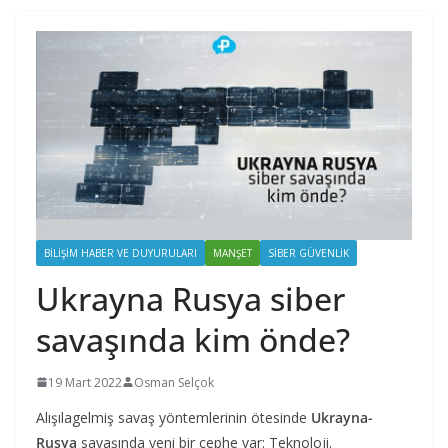
BILIŞIM HABER VE DUYURULARI
MANŞET
SIBER GÜVENLIK
Ukrayna Rusya siber
savaşında kim önde?
19 Mart 2022
Osman Selçok
Alışılagelmiş savaş yöntemlerinin ötesinde
Ukrayna-
Rusya
savaşında yeni bir cephe var: Teknoloji.