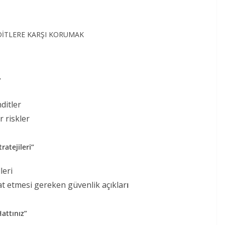
HDİTLERE KARŞI KORUMAK
”
ditler
r riskler
ratejileri”
leri
kat etmesi gereken güvenlik açıklar
ı
attınız”