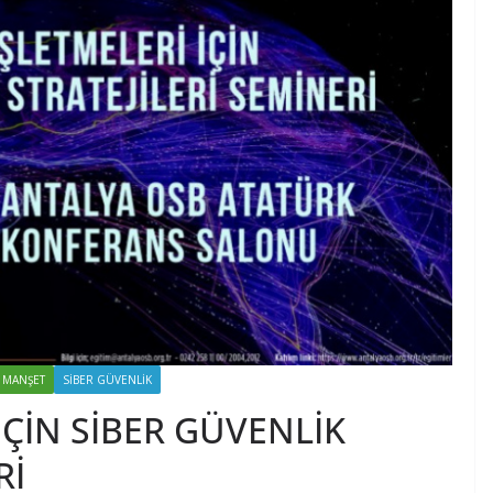
MANŞET
SIBER GÜVENLIK
İÇİN SİBER GÜVENLİK
Rİ