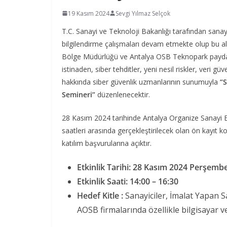
19 Kasım 2024
Sevgi Yılmaz Selçok
T.C. Sanayi ve Teknoloji Bakanlığı tarafından sanay
bilgilendirme çalışmaları devam etmekte olup bu a
Bölge Müdürlüğü ve Antalya OSB Teknopark paydaşlı
istinaden, siber tehditler, yeni nesil riskler, veri gü
hakkında siber güvenlik uzmanlarının sunumuyla
“S
Semineri”
düzenlenecektir.
28 Kasım 2024 tarihinde Antalya Organize Sanayi 
saatleri arasında gerçekleştirilecek olan ön kayıt 
katılım başvurularına açıktır.
Etkinlik Tarihi: 28 Kasım 2024 Perşemb
Etkinlik Saati: 14:00 – 16:30
Hedef Kitle :
Sanayiciler, İmalat Yapan Sa
AOSB firmalarında özellikle bilgisayar ve 