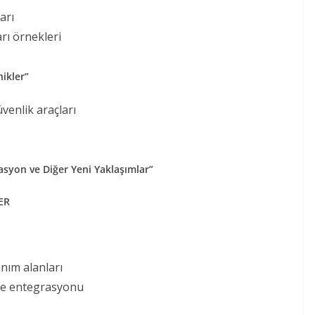
arı
arı örnekleri
ikler”
venlik araçları
asyon ve Diğer Yeni Yaklaşımlar”
ER
anım alanları
ne entegrasyonu