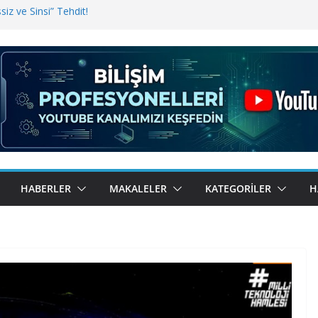
iz ve Sinsi” Tehdit!
inde Erişim Sorunu
i, Bugün BulutTahsilat’ta
ndı? Kemal Oral Tüm Sorularımızı
HABERLER
MAKALELER
KATEGORILER
H