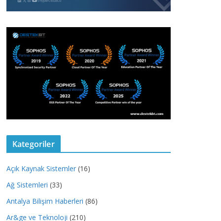
Kategoriler
Açık Kaynak Sistemler
(16)
Ağ Sistemleri
(33)
Antalya Bilişim Haberleri
(86)
Ar&ge ve Teknoloji
(210)