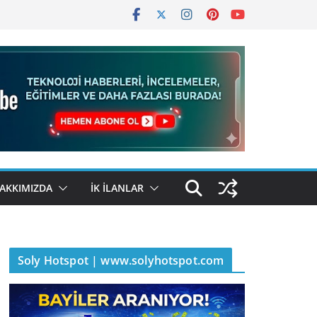
AKKIMIZDA
İK İLANLAR
Soly Hotspot | www.solyhotspot.com