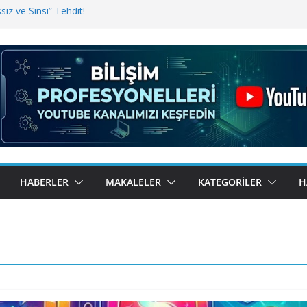
iz ve Sinsi” Tehdit!
inde Erişim Sorunu
i, Bugün BulutTahsilat’ta
ndı? Kemal Oral Tüm Sorularımızı
HABERLER
MAKALELER
KATEGORILER
H