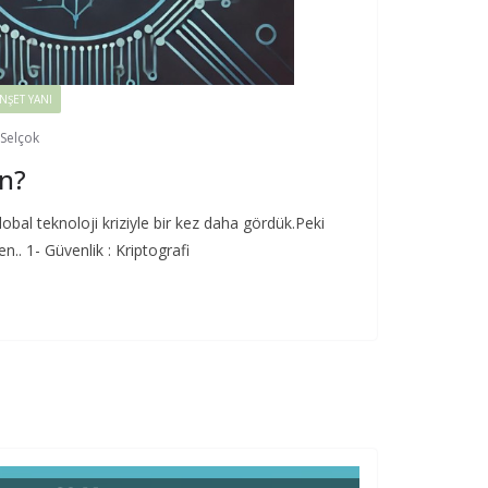
NŞET YANI
 Selçok
n?
obal teknoloji kriziyle bir kez daha gördük.Peki
.. 1- Güvenlik : Kriptografi