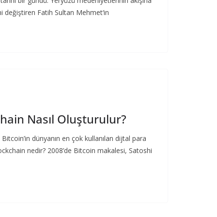
tarihi bir gündü. Yeryüzü medeniyetlerinin akışına
ni değiştiren Fatih Sultan Mehmet‘in
hain Nasıl Oluşturulur?
Bitcoin’in dünyanın en çok kullanılan dijtal para
ockchain nedir? 2008’de Bitcoin makalesi, Satoshi