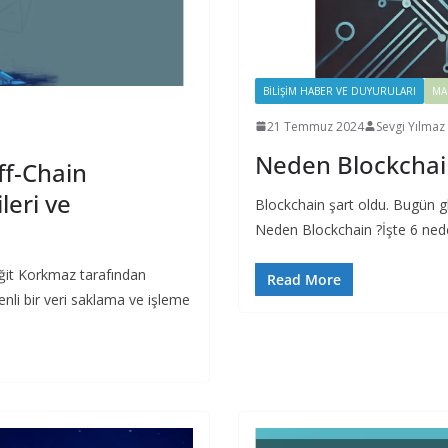
BILIŞIM HABER VE DUYURULARI
MA
21 Temmuz 2024
Sevgi Yılmaz
Neden Blockchai
ff-Chain
leri ve
Blockchain şart oldu. Bugün gl
Neden Blockchain ?İşte 6 neden
iğit Korkmaz tarafından
Read More
nli bir veri saklama ve işleme