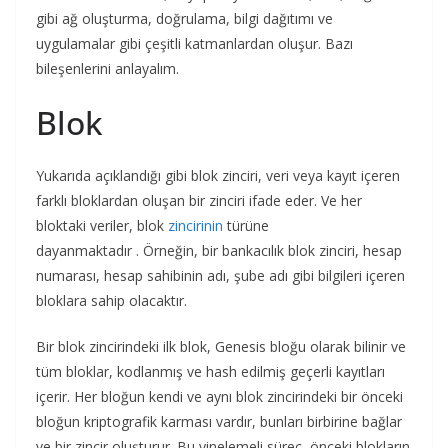
gibi ağ oluşturma, doğrulama, bilgi dağıtımı ve
uygulamalar gibi çeşitli katmanlardan oluşur. Bazı
bileşenlerini anlayalım.
Blok
Yukarıda açıklandığı gibi blok zinciri, veri veya kayıt içeren
farklı bloklardan oluşan bir zinciri ifade eder. Ve her
bloktaki veriler, blok
zincirinin
türüne
dayanmaktadır . Örneğin, bir bankacılık blok zinciri, hesap
numarası, hesap sahibinin adı, şube adı gibi bilgileri içeren
bloklara sahip olacaktır.
Bir blok zincirindeki ilk blok, Genesis bloğu olarak bilinir ve
tüm bloklar, kodlanmış ve hash edilmiş geçerli kayıtları
içerir. Her bloğun kendi ve aynı blok zincirindeki bir önceki
bloğun kriptografik karması vardır, bunları birbirine bağlar
ve bir zincir oluşturur. Bu yinelemeli süreç, önceki blokların