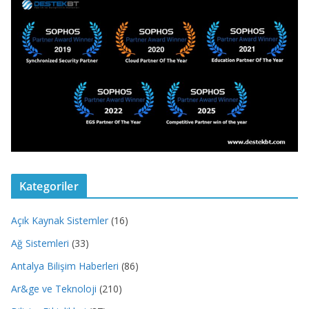
Kategoriler
Açık Kaynak Sistemler
(16)
Ağ Sistemleri
(33)
Antalya Bilişim Haberleri
(86)
Ar&ge ve Teknoloji
(210)