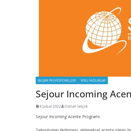
BILIŞIM PROFESYONELLERI
YERLI YAZILIMLAR
Sejour Incoming Ace
4 Şubat 2022
Osman Selçok
Sejour Incoming Acente Programı
Teknolojinin ilerlemesi, geleneksel acente işleyiş