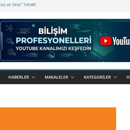
iz ve Sinsi” Tehdit!
inde Erişim Sorunu
i, Bugün BulutTahsilat’ta
ndı? Kemal Oral Tüm Sorularımızı
HABERLER
MAKALELER
KATEGORILER
H