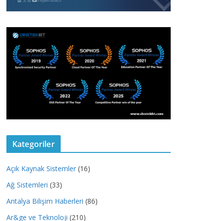
Kategoriler
Açık Kaynak Sistemler
(16)
Ağ Sistemleri
(33)
Antalya Bilişim Haberleri
(86)
Ar&ge ve Teknoloji
(210)