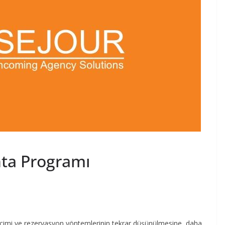
nta Programı
 biçimi ve rezervasyon yöntemlerinin tekrar düşünülmesine, daha