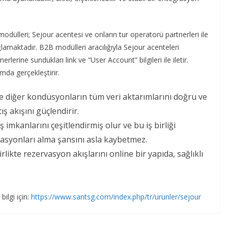
odülleri; Sejour acentesi ve onların tur operatorü partnerleri ile
amaktadır. B2B modülleri aracılığıyla Sejour acenteleri
erlerine sundukları link ve “User Account” bilgileri ile iletir.
mda gerçekleştirir.
ve diğer kondüsyonların tüm veri aktarımlarını doğru ve
ış akışını güçlendirir.
ış imkanlarını çeşitlendirmiş olur ve bu iş birliği
asyonları alma şansını asla kaybetmez.
rlikte rezervasyon akışlarını online bir yapıda, sağlıklı
ilgi için:
https://www.santsg.com/index.php/tr/urunler/sejour