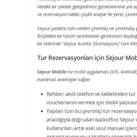
nitelikli bir şekilde geliştirilmesi gereksinimine 
ve rezervasyon takibi; çeşitli araçlar ile yerel, çevr
Sejour yazılımı; tüm verileri çevrimiçi ve çevrimdışı 
Böylelikle bir turizm acentesinin gereksinim duyduğ
bir sektörde “Sejour Acente Otomasyonu” tüm ihtiyaçl
Tur Rezervasyonları için Sejour Mo
Sejour Mobile
tur mobil uygulaması (IOS, Android) ö
inanılmaz avantajlar sağlar.
Rehber; akıllı telefon ve tabletinden tu
voucherlarını vermek için mobil yazıcısınd
Yapılan tüm bu çevrimiçi tur rezervasyo
aracılığıyla doğrudan backoffice Sejour 
kullanıcıları artık eski usul manuel işl
organizasyonunu rahatlıkla otomatik bir