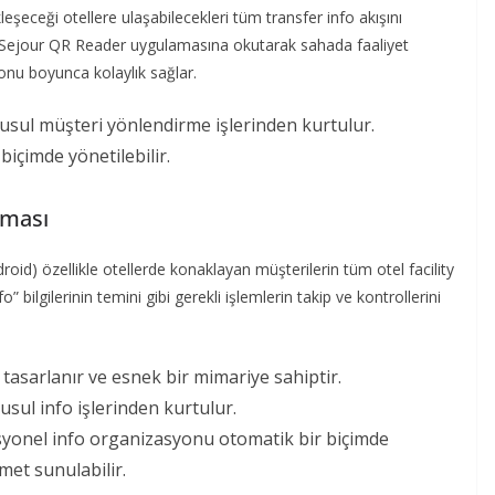
eşeceği otellere ulaşabilecekleri tüm transfer info akışını
ki Sejour QR Reader uygulamasına okutarak sahada faaliyet
onu boyunca kolaylık sağlar.
i usul müşteri yönlendirme işlerinden kurtulur.
içimde yönetilebilir.
aması
d) özellikle otellerde konaklayan müşterilerin tüm otel facility
o” bilgilerinin temini gibi gerekli işlemlerin takip ve kontrollerini
tasarlanır ve esnek bir mimariye sahiptir.
 usul info işlerinden kurtulur.
rasyonel info organizasyonu otomatik bir biçimde
met sunulabilir.