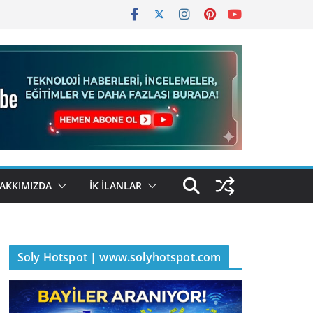
AKKIMIZDA
İK İLANLAR
Soly Hotspot | www.solyhotspot.com