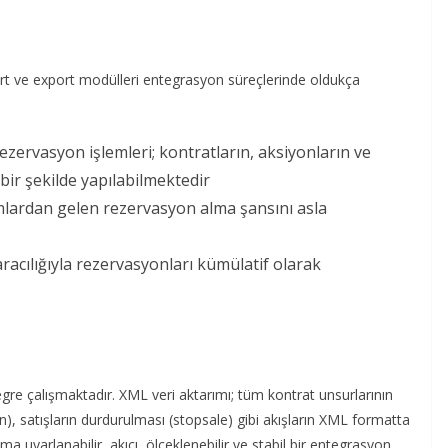
ort ve export modülleri entegrasyon süreçlerinde oldukça
rezervasyon işlemleri; kontratların, aksiyonların ve
 bir şekilde yapılabilmektedir
ormlardan gelen rezervasyon alma şansını asla
racılığıyla rezervasyonları kümülatif olarak
gre çalışmaktadır. XML veri aktarımı; tüm kontrat unsurlarının
arın), satışların durdurulması (stopsale) gibi akışların XML formatta
ma uyarlanabilir, akıcı, ölçeklenebilir ve stabil bir entegrasyon