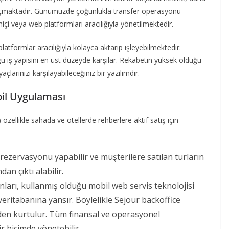
yol açmaktadır. Günümüzde çoğunlukla transfer operasyonu
imiçi veya web platformları aracılığıyla yönetilmektedir.
platformlar aracılığıyla kolayca aktarıp işleyebilmektedir.
u iş yapısını en üst düzeyde karşılar. Rekabetin yüksek olduğu
arınızı karşılayabileceğiniz bir yazılımdır.
bil Uygulaması
zellikle sahada ve otellerde rehberlere aktif satış için
r rezervasyonu yapabilir ve müşterilere satılan turların
an çıktı alabilir.
nları, kullanmış olduğu mobil web servis teknolojisi
veritabanına yansır. Böylelikle Sejour backoffice
erden kurtulur. Tüm finansal ve operasyonel
 biçimde yönetebilir.