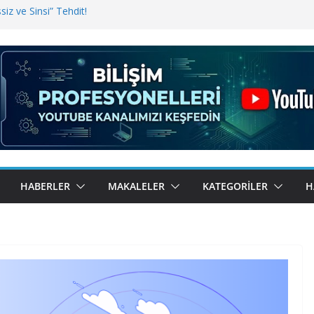
iz ve Sinsi” Tehdit!
inde Erişim Sorunu
i, Bugün BulutTahsilat’ta
ndı? Kemal Oral Tüm Sorularımızı
HABERLER
MAKALELER
KATEGORILER
H