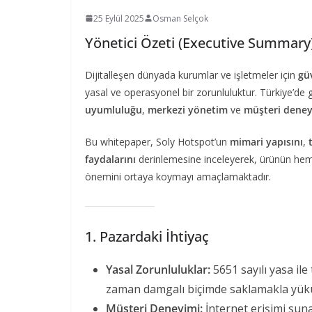
25 Eylül 2025
Osman Selçok
Yönetici Özeti (Executive Summary
Dijitalleşen dünyada kurumlar ve işletmeler için
güv
yasal ve operasyonel bir zorunluluktur. Türkiye’de g
uyumluluğu
,
merkezi yönetim
ve
müşteri deney
Bu whitepaper, Soly Hotspot’un
mimari yapısını
,
faydalarını
derinlemesine inceleyerek, ürünün hem t
önemini ortaya koymayı amaçlamaktadır.
1. Pazardaki İhtiyaç
Yasal Zorunluluklar:
5651 sayılı yasa ile
zaman damgalı biçimde saklamakla yük
Müşteri Deneyimi:
İnternet erişimi sunan