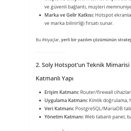
ve güvenli bağlantı, müşteri memnuniyeti
Marka ve Gelir Katkısı:
Hotspot ekranlar
ve marka bilinirliği fırsatı sunar.
Bu ihtiyaçlar,
yerli bir yazılım çözümünün strate
2. Soly Hotspot’un Teknik Mimarisi
Katmanlı Yapı
Erişim Katmanı:
Router/firewall cihazlar
Uygulama Katmanı:
Kimlik doğrulama, h
Veri Katmanı:
PostgreSQL/MariaDB taba
Yönetim Katmanı:
Web tabanlı panel, ba