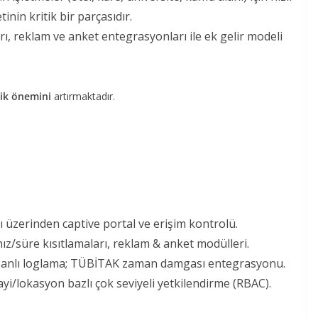
nin kritik bir parçasıdır.
ı, reklam ve anket entegrasyonları ile ek gelir modeli
jik önemini
artırmaktadır.
ı üzerinden captive portal ve erişim kontrolü.
ız/süre kısıtlamaları, reklam & anket modülleri.
nlı loglama; TÜBİTAK zaman damgası entegrasyonu.
yi/lokasyon bazlı çok seviyeli yetkilendirme (RBAC).