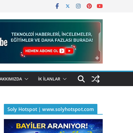
AKKIMIZDA
İK İLANLAR
Soly Hotspot | www.solyhotspot.com