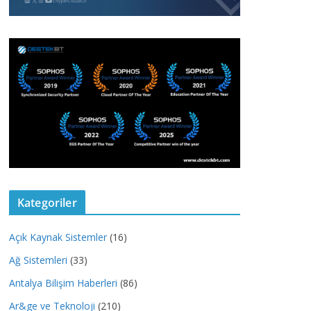
Kategoriler
Açık Kaynak Sistemler
(16)
Ağ Sistemleri
(33)
Antalya Bilişim Haberleri
(86)
Ar&ge ve Teknoloji
(210)