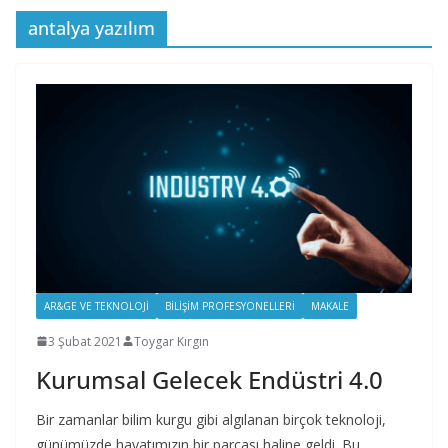
antalya yazılım
AR&GE VE TEKNOLOJI
BILIŞIM PROFESYONELLERI
MAKALE
3 Şubat 2021
Toygar Kırgın
Kurumsal Gelecek Endüstri 4.0
Bir zamanlar bilim kurgu gibi algılanan birçok teknoloji,
günümüzde hayatımızın bir parçası haline geldi. Bu