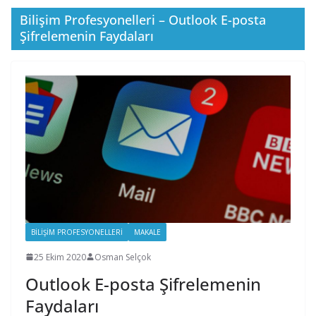
Bilişim Profesyonelleri – Outlook E-posta
Şifrelemenin Faydaları
BILIŞIM PROFESYONELLERI
MAKALE
25 Ekim 2020
Osman Selçok
Outlook E-posta Şifrelemenin
Faydaları