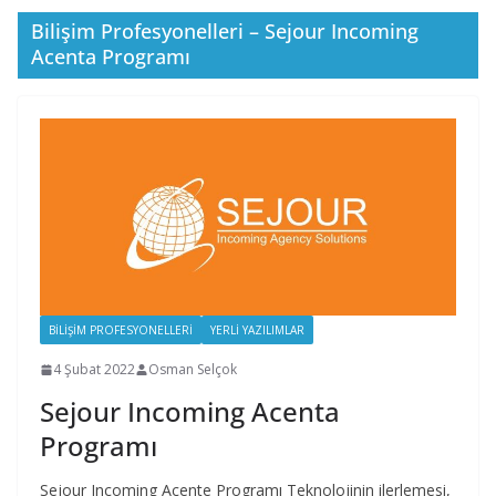
Bilişim Profesyonelleri – Sejour Incoming
Acenta Programı
BILIŞIM PROFESYONELLERI
YERLI YAZILIMLAR
4 Şubat 2022
Osman Selçok
Sejour Incoming Acenta
Programı
Sejour Incoming Acente Programı Teknolojinin ilerlemesi,