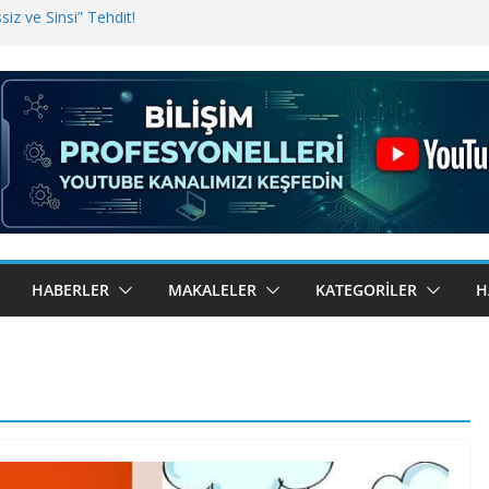
iz ve Sinsi” Tehdit!
inde Erişim Sorunu
i, Bugün BulutTahsilat’ta
ndı? Kemal Oral Tüm Sorularımızı
HABERLER
MAKALELER
KATEGORILER
H