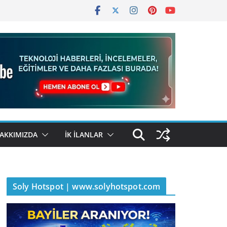
AKKIMIZDA
İK İLANLAR
Soly Hotspot | www.solyhotspot.com