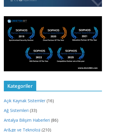
Kategoriler
Açık Kaynak Sistemler
(16)
Ağ Sistemleri
(33)
Antalya Bilişim Haberleri
(86)
Ar&ge ve Teknoloji
(210)