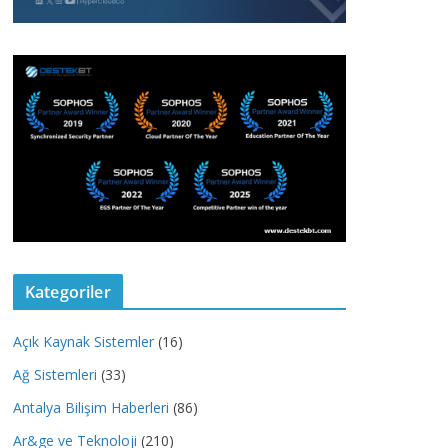
Kategoriler
Açık Kaynak Sistemler
(16)
Ağ Sistemleri
(33)
Antalya Bilişim Haberleri
(86)
Ar&ge ve Teknoloji
(210)