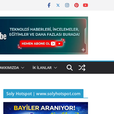
AKKIMIZDA
İK İLANLAR
Soly Hotspot | www.solyhotspot.com