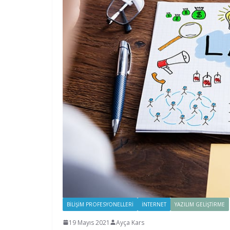
BILIŞIM PROFESYONELLERI
İNTERNET
YAZILIM GELIŞTIRME
19 Mayıs 2021
Ayça Kars