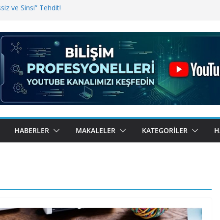
iz ve Sinsi” Tehdit!
inde Erişim Sorunu
i, Bugün BulutTahsilat’ta
ndı? Kemal Oral Tüm Sorularımızı
HABERLER
MAKALELER
KATEGORILER
H