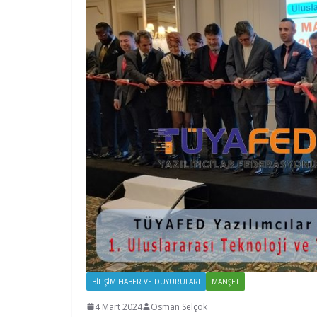
BILIŞIM HABER VE DUYURULARI
MANŞET
4 Mart 2024
Osman Selçok