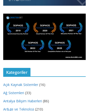
Kategoriler
Açık Kaynak Sistemler
(16)
Ağ Sistemleri
(33)
Antalya Bilişim Haberleri
(86)
Ar&ge ve Teknoloji
(210)