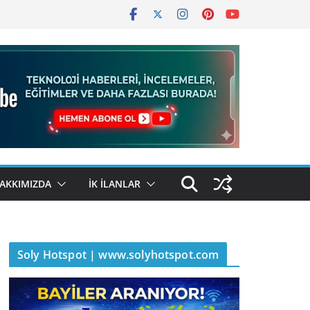
AKKIMIZDA
İK İLANLAR
Soly Hotspot | www.solyhotspot.com