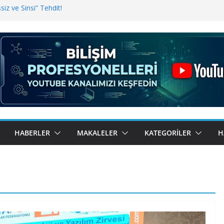
iz ve Sinsi” Tehdit!
inde Erişim Sorunu
i, Bugün BulutTahsilat’ta
ndı? Kemal Oral Tüm Sorularımızı
HABERLER
MAKALELER
KATEGORILER
H