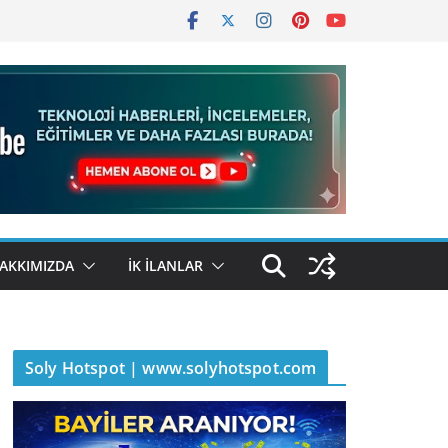
AKKIMIZDA
İK İLANLAR
Soly Hotspot | www.solyhotspot.com