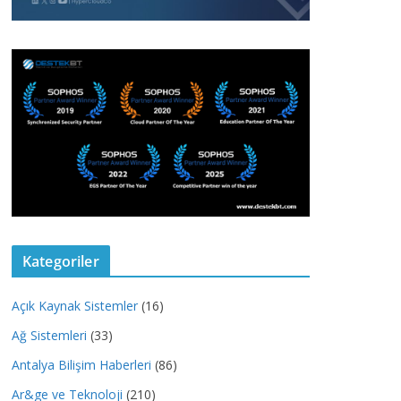
Kategoriler
Açık Kaynak Sistemler
(16)
Ağ Sistemleri
(33)
Antalya Bilişim Haberleri
(86)
Ar&ge ve Teknoloji
(210)