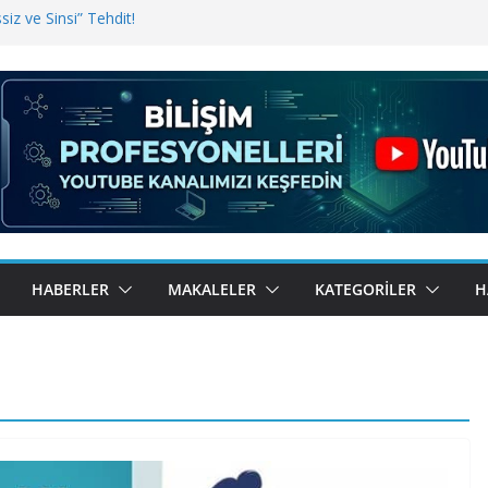
iz ve Sinsi” Tehdit!
inde Erişim Sorunu
i, Bugün BulutTahsilat’ta
ndı? Kemal Oral Tüm Sorularımızı
HABERLER
MAKALELER
KATEGORILER
H