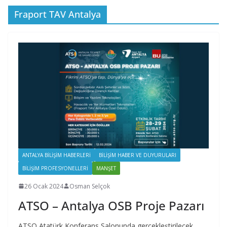
Fraport TAV Antalya
ANTALYA BILIŞIM HABERLERI
BILIŞIM HABER VE DUYURULARI
BILIŞIM PROFESYONELLERI
MANŞET
26 Ocak 2024
Osman Selçok
ATSO – Antalya OSB Proje Pazarı
ATSO Atatürk Konferans Salonunda gerçekleştirilecek