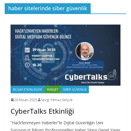
haber sitelerinde siber güvenlik
BILIŞIM ETKINLIKLERI
MANŞET
SIBER GÜVENLIK
26 Nisan 2025
Sevgi Yılmaz Selçok
CyberTalks Etkinliği
“Hack’lenmeyen Haberler”le Dijital Güvenliğin İzini
Sürüyoruz! Bilişim Profesyonelleri Haber Sitesi Genel Yayın