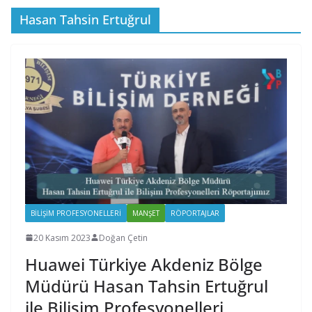
Hasan Tahsin Ertuğrul
BILIŞIM PROFESYONELLERI
MANŞET
RÖPORTAJLAR
20 Kasım 2023
Doğan Çetin
Huawei Türkiye Akdeniz Bölge
Müdürü Hasan Tahsin Ertuğrul
ile Bilişim Profesyonelleri