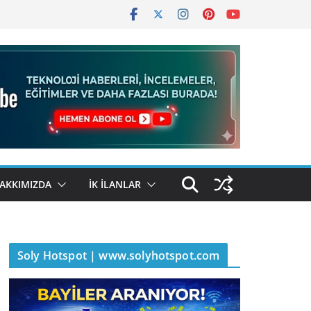
AKKIMIZDA
İK İLANLAR
Soly Hotspot | www.solyhotspot.com