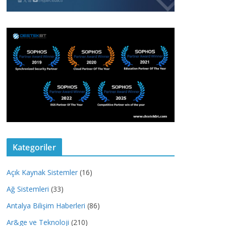
Kategoriler
Açık Kaynak Sistemler
(16)
Ağ Sistemleri
(33)
Antalya Bilişim Haberleri
(86)
Ar&ge ve Teknoloji
(210)