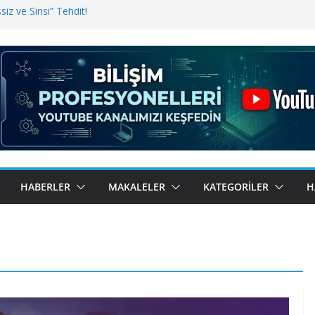
iz ve Sinsi” Tehdit!
inde Erişim Sorunu
i, Bugün BulutTahsilat’ta
ndı? Kemal Oral Tüm Sorularımızı
HABERLER
MAKALELER
KATEGORILER
H