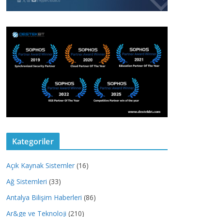
Kategoriler
Açık Kaynak Sistemler
(16)
Ağ Sistemleri
(33)
Antalya Bilişim Haberleri
(86)
Ar&ge ve Teknoloji
(210)