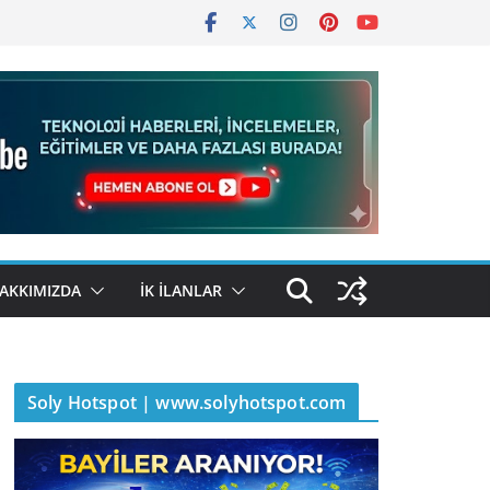
AKKIMIZDA
İK İLANLAR
Soly Hotspot | www.solyhotspot.com