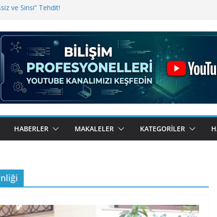
iz ve Sinsi” Tehdit!
inde Erişim Sorunu
i, Bugün BulutTahsilat’ta
ndı? Kemal Oral Tüm Sorularımızı
HABERLER
MAKALELER
KATEGORILER
H
nliği