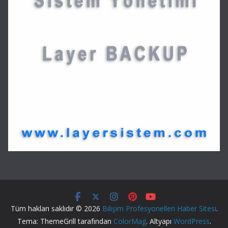
Tüm hakları saklıdır © 2026
Bilişim Profesyonelleri Haber Sitesi
.
Tema: ThemeGrill tarafından
ColorMag
. Altyapı
WordPress
.