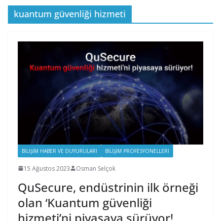
kuantum güvenliği hizmeti
BILIŞIM HABER VE DUYURULARI
BILIŞIM PROFESYONELLERI
15 Ağustos 2023
Osman Selçok
QuSecure, endüstrinin ilk örneği
olan ‘Kuantum güvenliği
hizmeti’ni piyasaya sürüyor!