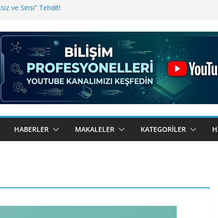
iz ve Sinsi” Tehdit!
inde Erişim Sorunu
i, Bugün BulutTahsilat’ta
ndı? Kemal Oral Tüm Sorularımızı
HABERLER
MAKALELER
KATEGORILER
H