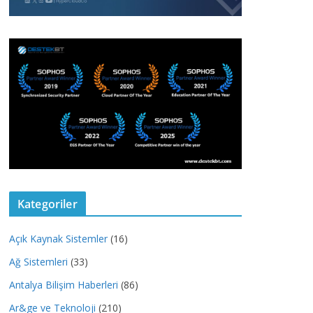
Kategoriler
Açık Kaynak Sistemler
(16)
Ağ Sistemleri
(33)
Antalya Bilişim Haberleri
(86)
Ar&ge ve Teknoloji
(210)