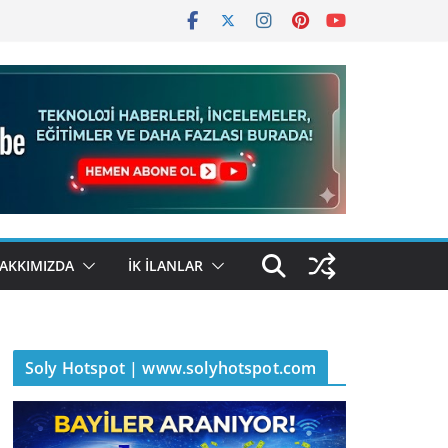
AKKIMIZDA
İK İLANLAR
Soly Hotspot | www.solyhotspot.com