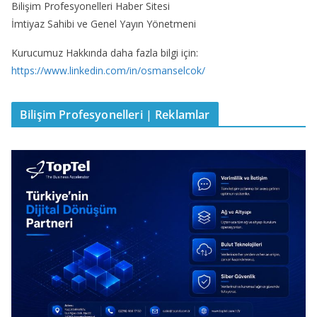
Bilişim Profesyonelleri Haber Sitesi
İmtiyaz Sahibi ve Genel Yayın Yönetmeni
Kurucumuz Hakkında daha fazla bilgi için:
https://www.linkedin.com/in/osmanselcok/
Bilişim Profesyonelleri | Reklamlar