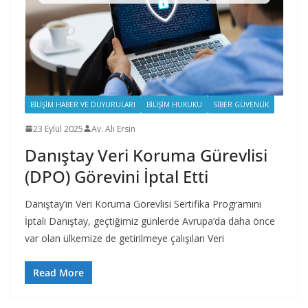
BILIŞIM HABER VE DUYURULARI
BILIŞIM HUKUKU
SIBER GÜVENLIK
23 Eylül 2025
Av. Ali Ersin
Danıştay Veri Koruma Gürevlisi
(DPO) Görevini İptal Etti
Danıştay’ın Veri Koruma Görevlisi Sertifika Programını
İptali Danıştay, geçtiğimiz günlerde Avrupa’da daha önce
var olan ülkemize de getirilmeye çalışılan Veri
Read More