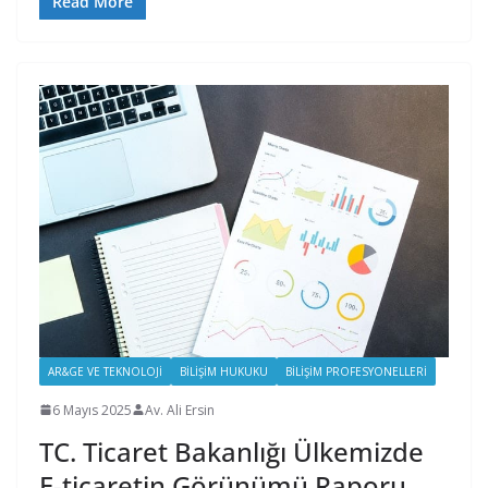
Read More
AR&GE VE TEKNOLOJI
BILIŞIM HUKUKU
BILIŞIM PROFESYONELLERI
6 Mayıs 2025
Av. Ali Ersin
TC. Ticaret Bakanlığı Ülkemizde
E-ticaretin Görünümü Raporu