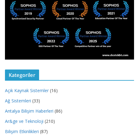
Kategoriler
Açık Kaynak Sistemler
(16)
Ağ Sistemleri
(33)
Antalya Bilişim Haberleri
(86)
Ar&ge ve Teknoloji
(210)
Bilişim Etkinlikleri
(87)